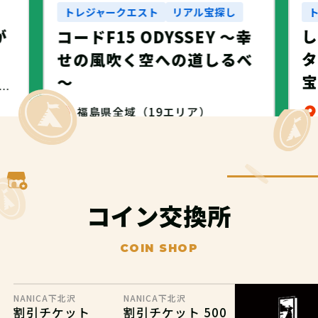
トレジャークエスト
リアル宝探し
が
コードF15 ODYSSEY ～幸
タ
せの風吹く空への道しるべ
～
・名古屋市・NANICA -NAGOYA-
福島県全域（19エリア）
無料
コイン交換所
COIN SHOP
NANICA下北沢
NANICA下北沢
割引チケット
割引チケット 500