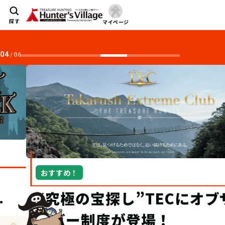
探す
マイページ
04
/
06
おすすめ！
“究極の宝探し”TECにオブザ
ーバー制度が登場！