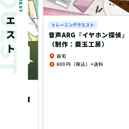
新着クエスト
QUEST
トレーニングクエスト
音声ARG『イヤホン探偵』
（制作：繭玉工房）
自宅
600 円（税込）+送料
の放課
制作：