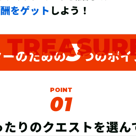
報酬をゲット
しよう！
y
TREASURE
3
ターのための
つのポイ
POINT
01
ったりの
クエストを選ん