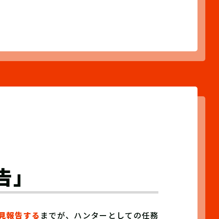
告」
見報告する
までが、ハンターとしての任務