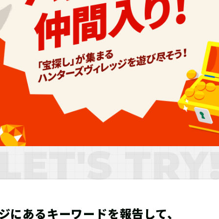
LET'S TRY
ジにある
キーワードを報告して、