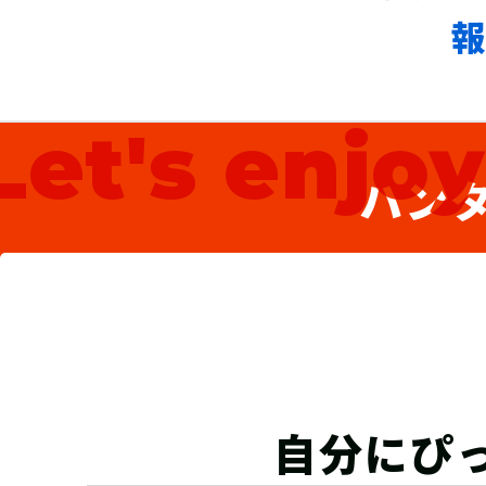
Let's enjo
ハン
自分にぴ