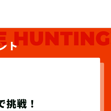
 HUNTING
ント
で
挑戦！