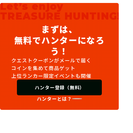
Let’s enjoy
TREASURE HUNTING!
まずは、
無料でハンターになろ
う！
クエストクーポンがメールで届く
コインを集めて商品ゲット
上位ランカー限定イベントも開催
ハンター登録（無料）
ハンターとは？