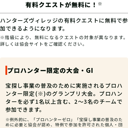
有料クエストが無料に！
※
ハンターズヴィレッジの有料クエストに無料で参
加できるようになります。
※階級により、無料になるクエストの対象が異なります。
詳しくは協会サイトをご確認ください。
プロハンター限定の大会・GI
宝探し事業の普及のために実施されるプロハ
ンター限定(※)のグランプリ大会。プロハン
ターを必ず1名以上含む、2～3名のチームで
参加できます。
※例外的に、「プロハンターゼロ」「宝探し事業の普及のた
めに必要と協会が認め、特例で参加を許可された個人・団