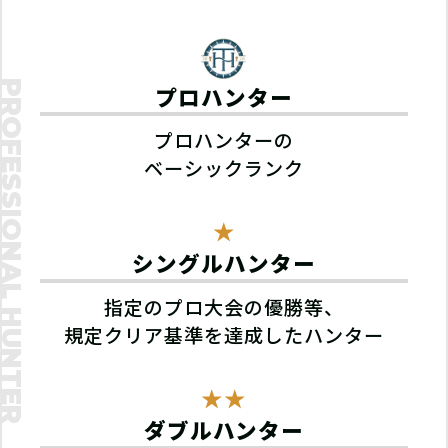
プロハンター
プロハンターの
ベーシックランク
★
シングルハンター
指定のプロ大会の優勝等、
規定クリア基準を達成したハンター
★★
ダブルハンター