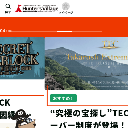
探す
マイページ
04
/
06
おすすめ！
“究極の宝探し”TECにオブザ
ーバー制度が登場！