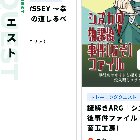
新着クエスト
QUEST
Y ～幸
しるべ
トレーニングクエスト
謎解きARG『シズカの放課
後事件ファイル』（制作：
繭玉工房）