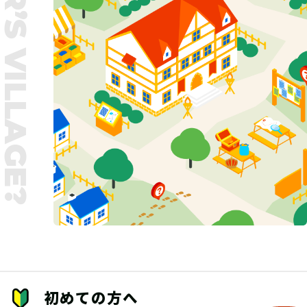
UNTER’S VILLAGE?
初めての方へ