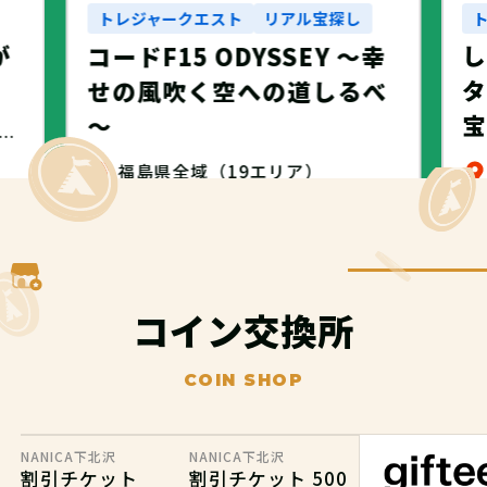
トレジャークエスト
リアル宝探し
が
コードF15 ODYSSEY ～幸
タ
せの風吹く空への道しるべ
～
・名古屋市・NANICA -NAGOYA-
福島県全域（19エリア）
無料
コイン交換所
COIN SHOP
NANICA下北沢
NANICA下北沢
割引チケット
割引チケット 500