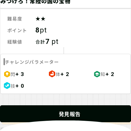
みつけろ！常陸の国の宝物
★★
難易度
8
pt
ポイント
7
pt
経験値
合計
チャレンジパラメーター
閃
体
知
+ 3
+ 2
+ 2
技
+ 0
発見報告
※発見報告にGPSを使用するクエストが一部存在します。