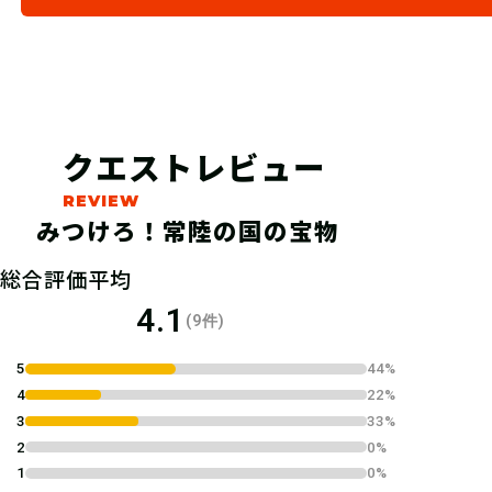
04
発見報告をしよう！
宝箱を発見できたら入園券売所で発見
報告をしよう！正解者には景品をプレ
クエストレビュー
ゼントするよ！
※報告の際は入園券のご提示が必要と
みつけろ！常陸の国の宝物
なります。
※景品はなくなり次第終了させていた
総合評価平均
だきます
4.1
(9件)
5
44%
4
22%
3
33%
2
0%
1
0%