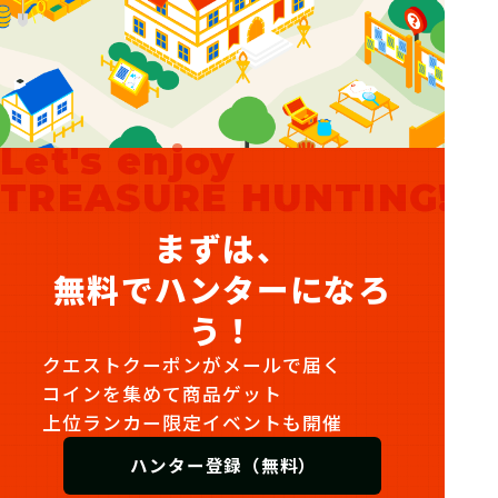
Let's enjoy
TREASURE HUNTING!
まずは、
無料でハンターになろ
う！
クエストクーポンがメールで届く
コインを集めて商品ゲット
上位ランカー限定イベントも開催
ハンター登録（無料）