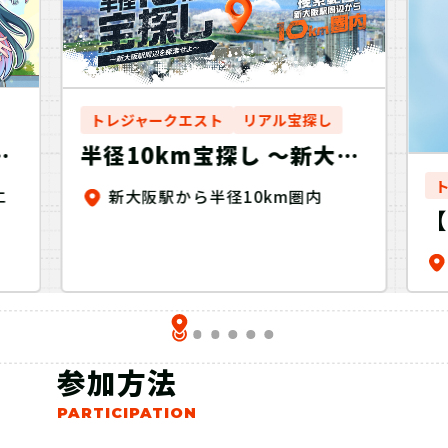
トレジャークエスト
リアル宝探し
ド
半径10km宝探し ～新大阪
の
駅周辺を探索せよ～
エ
新大阪駅から半径10km圏内
き
参加方法