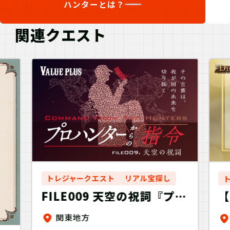
ハンターとは？
関連クエスト
トレジャークエスト
リアル宝探し
FILE009 天空の祝詞『プロ
ハンターからの指令』
肉
関東地方
Valueplus