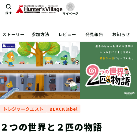
探す
マイページ
ストーリー
参加方法
レビュー
発見報告
お知らせ
トレジャークエスト
BLACKlabel
２つの世界と２匹の物語