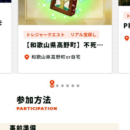
を
P
トレジャークエスト
リアル宝探し
【和歌山県高野町】不死の
戦
ヒノキを探せ！Discovery
和歌山県高野町or自宅
参加方法
事前準備