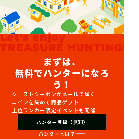
Let's enjoy
TREASURE HUNTING!
まずは、
無料でハンターになろ
う！
クエストクーポンがメールで届く
コインを集めて商品ゲット
上位ランカー限定イベントも開催
ハンター登録（無料）
ハンターとは？