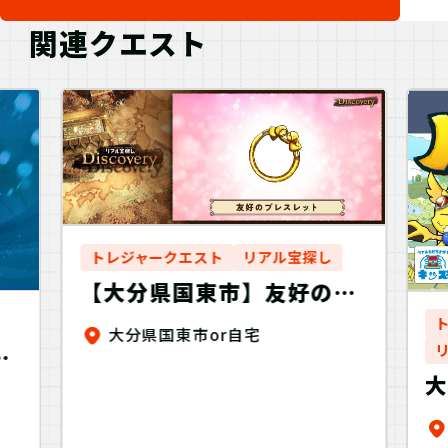
関連クエスト
トレジャークエスト
リアル宝探し
【大分県国東市】友好のブ
レスレットを探せ！
大分県国東市or自宅
Discovery
く
y