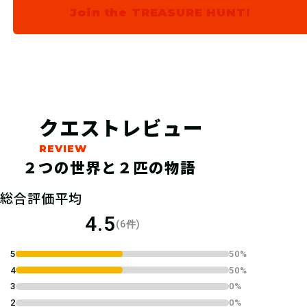
Join the TREASURE HUNT!
す。
クエストレビュー
２つの世界と２匹の物語
総合評価平均
4.5
04
(6件)
全ての謎を解き、物語の結
末へ！
5
50%
4
50%
3
0%
全ての謎を解き明かして「最後のキー
2
0%