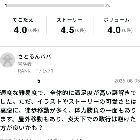
ワード」を報告すると、物語のエンデ
1
0%
ィングを読むことができます。
てごたえ
ストーリー
ボリューム
4.0
4.5
4.0
(6件)
(6件)
(6件)
さとるんパパ
冒険者
RANK：F / Lv.71
5
2026-08-05
適度な難易度で、全体的に満足度が高い謎解きで
した。ただ、イラストやストーリーの可愛さとは
裏腹に、徒歩移動が多く、体力勝負の一面もあり
ます。屋外移動もあり、炎天下での敢行は避けた
方が良いかも？