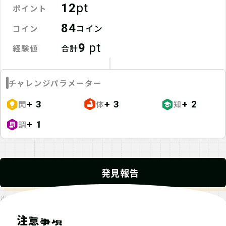
12
pt
ポイント
84
コイン
コイン
9
pt
経験値
合計
チャレンジパラメーター
閃
体
知
+ 3
+ 3
+ 2
調
+ 1
発見報告
※発見報告にGPSを使用するクエストが一部存在します。
注意事項