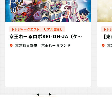
トレジャークエスト
リアル宝探し
トレ
京王れーるロボKEI-OH-JA（ケイ
【東
オージャー）！！
せ！D
東京都日野市 京王れーるランド
東