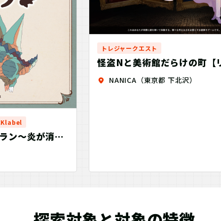
トレジャークエスト
怪盗Nと美術館だらけの町【
バル】
NANICA（東京都 下北沢）
Klabel
ラン～炎が消え
探索対象と対象の特徴