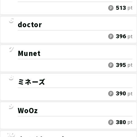
513
pt
doctor
396
pt
Munet
395
pt
ミネーズ
390
pt
WoOz
380
pt