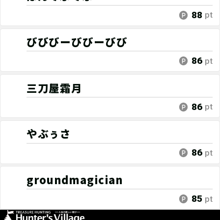
88
pt
びびびーびびーびび
86
pt
三刀屋霜月
86
pt
やぶぅさ
86
pt
groundmagician
85
pt