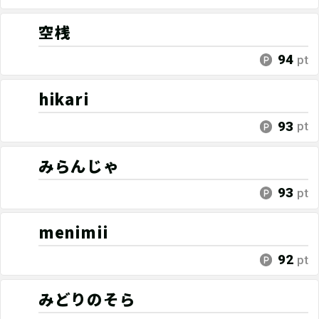
空桟
94
pt
hikari
93
pt
みらんじゃ
93
pt
menimii
92
pt
みどりのそら