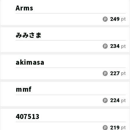
Arms
249
pt
みみさま
234
pt
akimasa
227
pt
mmf
224
pt
407513
219
pt