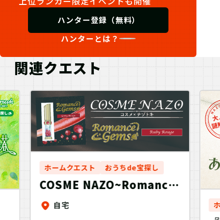
上位ランカー限定イベントも開催
ハンター登録（無料）
ハンターとは？
関連クエスト
ホームクエスト
おうちde宝探し
COSME NAZO~Romance
Gems~Ruby Rouge
自宅