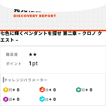
発見報告
七色に輝くペンダントを探せ 第二章 – クロノ ク
エスト –
★★
難易度
1
pt
ポイント
チャレンジパラメーター
閃
体
知
+ 0
+ 0
+ 0
調
技
+ 0
+ 0