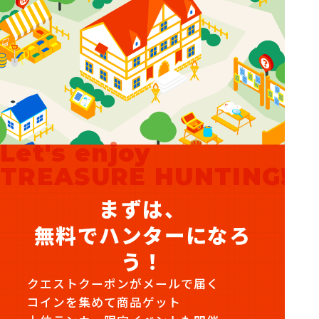
Let's enjoy
TREASURE HUNTING!
まずは、
無料でハンターになろ
う！
クエストクーポンがメールで届く
コインを集めて商品ゲット