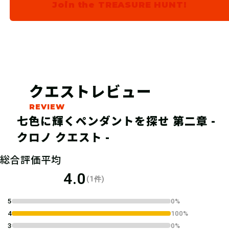
じっくり考えて答えよう。
Join the TREASURE HUNT!
04
結果報告をする
クエストレビュー
ハンターズヴィレッジで報告すると、
ハンターポイントがもらえます。
七色に輝くペンダントを探せ 第二章 -
クロノ クエスト -
05
更新を待つ
総合評価平均
4.0
(1件)
各話、4章構成となります。ひと月か
けて、ひとつのお話をお楽しみくださ
5
0%
4
100%
い。
3
0%