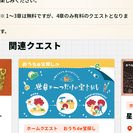
楽しみください。
※ 1～3章は無料ですが、4章のみ有料のクエストとなりま
す。
関連クエスト
星
ホームクエスト
おうちde宝探し