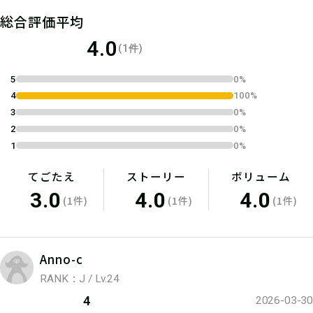
04
総合評価平均
1.キットを購入
4.0
(1件)
宝探しSHOPからおうちにキットが届
5
0%
くよ！ 筆記用具やスマートフォンな
4
100%
ど必要なものを準備しよう！
3
0%
2
0%
1
0%
てごたえ
ストーリー
ボリューム
3.0
4.0
4.0
(1件)
(1件)
(1件)
Anno-c
RANK：J / Lv.24
4
2026-03-30