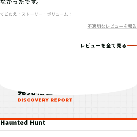
なかったです。
ストーリーを読んで謎を解こう！ひと
りでチャレンジするもよし、お友達や
てごたえ
ストーリー
ボリューム
家族と協力するのもよし！
不適切なレビューを報告
レビューを全て見る
07
4.発見報告をする
マイページで【クリアキーワード】を
入力して、ポイント手に入れよう！
発見報告
Haunted Hunt