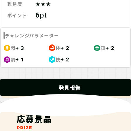
★★★
難易度
6
pt
ポイント
チャレンジパラメーター
閃
体
知
+ 3
+ 2
+ 2
調
技
+ 1
+ 2
発見報告
※発見報告にGPSを使用するクエストが一部存在します。
応募景品