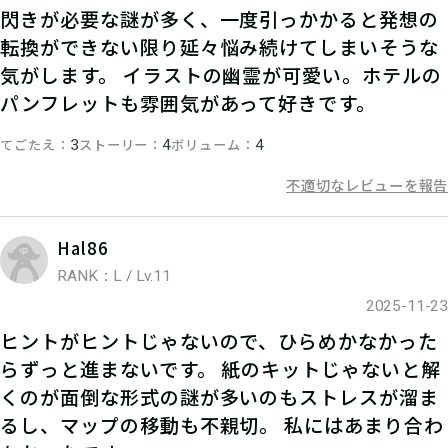
05
2.参加表明をする
閃きが必要な謎が多く、一度引っかかると発想の
転換ができない限り延々悩み続けてしまいそうな
参加表明をして、クリア時に参加表明
気がします。 イラストの幽霊が可愛い。ホテルの
報酬をGETしよう！
パンフレットも雰囲気があって好きです。
てごたえ
ストーリー
ボリューム
3
4
4
不適切なレビューを報告
Hal86
RANK：L / Lv.11
2025-11-23
ヒントがヒントじゃないので、ひらめかなかった
らずっと進まないです。 紙のキットじゃないと解
くのが面倒な形式の謎が多いのもストレスが溜ま
06
3.謎を解く
るし、マップの移動も不親切。 私にはあまり合わ