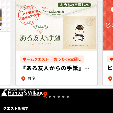
ホームクエスト
おうちde宝探し
ヒ
『ある友人からの手紙』
#11 探偵事務所を営むウサ
自宅
ギより 月刊謎解き郵便
クエストを探す