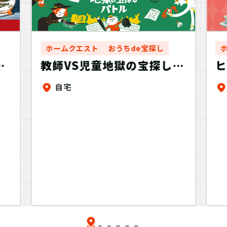
ホームクエスト
おうちde宝探し
謎
教師VS児童地獄の宝探しバ
ヒ
星
トル
自宅