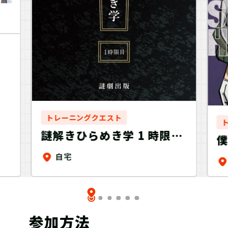
イ
トレーニングクエスト
謎解きひらめき学 1 時限目
【制作：NAZO×NAZO劇
自宅
団】
v
参加方法