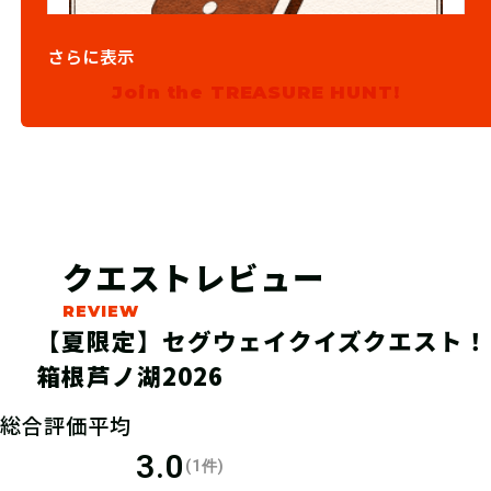
さらに表示
03
確認メール
Join the TREASURE HUNT!
後日、予約確定メールが来ます
クエストレビュー
【夏限定】セグウェイクイズクエスト！
箱根芦ノ湖2026
総合評価平均
3.0
(1件)