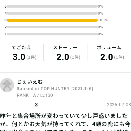
04
当日受付
5
0%
4
0%
参加当日、スタッフに「タカラッシュ
3
100%
のクエスト参加」と伝えよう！
2
0%
1
0%
てごたえ
ストーリー
ボリューム
3.0
2.0
2.0
(1件)
(1件)
(1件)
じぇいえむ
Ranked in TOP HUNTER [2021.1-6]
RANK：A / Lv.130
3
2026-07-03
05
昨年と集合場所が変わっていて少し戸惑いました
クエスト参加
が、何とかお天気が持ってくれて、4頭の鹿にも今