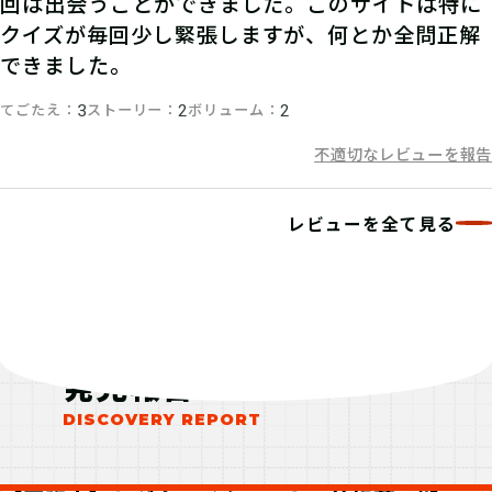
回は出会うことができました。このサイトは特に
スタッフの指示に従って、クエストミ
クイズが毎回少し緊張しますが、何とか全問正解
ッションに挑戦しよう！
できました。
てごたえ
ストーリー
ボリューム
3
2
2
06
不適切なレビューを報告
報酬
クエストミッションをクリアして、発
レビューを全て見る
見報酬をゲット！
発見報告