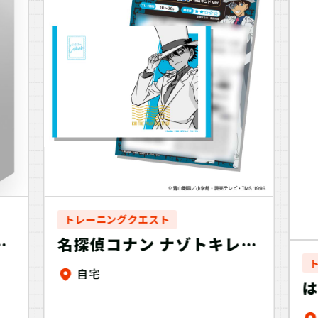
トレーニングクエスト
ス
名探偵コナン ナゾトキレタ
ー
ーセット 怪盗キッドver
自宅
は