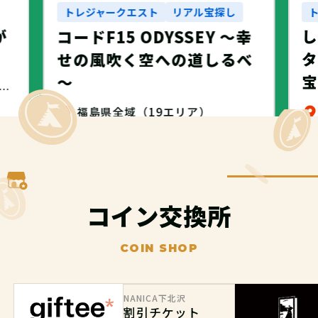
トレジャークエスト
リアル宝探し
が
コードF15 ODYSSEY ～幸
タ
せの風吹く空への道しるべ
～
・名古屋市・NANICA -NAGOYA-
福島県全域（19エリア）
無料
コイン交換所
COIN SHOP
NANICA下北沢
割引チケット