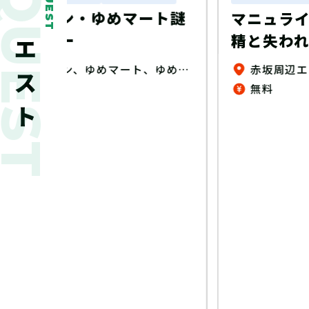
新着クエスト
QUEST
ート謎
マニュライフクエスト～妖
精と失われし力～
ゆめタウン、ゆめマート、ゆめテラス、 ゆめシティ、ゆめモール店内（一部店舗除く）
赤坂周辺エリア
無料