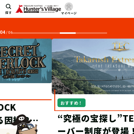
探す
マイページ
04
/
06
おすすめ！
“究極の宝探し”TECにオブザ
ーバー制度が登場！