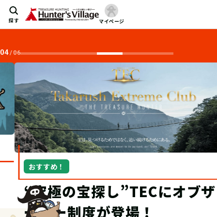
探す
マイページ
04
/
06
おすすめ！
“究極の宝探し”TECにオブザ
ーバー制度が登場！