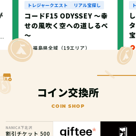
トレジャークエスト
リアル宝探し
が
コードF15 ODYSSEY ～幸
タ
せの風吹く空への道しるべ
～
・名古屋市・NANICA -NAGOYA-
福島県全域（19エリア）
無料
コイン交換所
COIN SHOP
NANICA下北沢
割引チケット 500