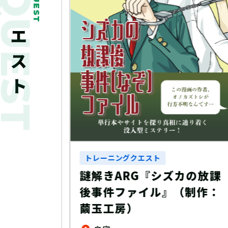
新着クエスト
QUEST
Y ～幸
しるべ
トレーニングクエスト
謎解きARG『シズカの放課
後事件ファイル』（制作：
繭玉工房）