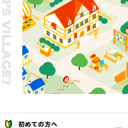
UNTER’S VILLAGE?
初めての方へ