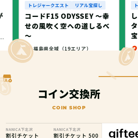
トレジャークエスト
リアル宝探し
が
コードF15 ODYSSEY ～幸
タ
せの風吹く空への道しるべ
～
・名古屋市・NANICA -NAGOYA-
福島県全域（19エリア）
無料
コイン交換所
COIN SHOP
NANICA下北沢
NANICA下北沢
割引チケット
割引チケット 500