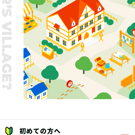
UNTER’S VILLAGE?
初めての方へ