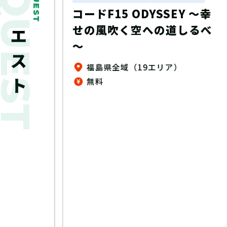
新着クエスト
QUEST
ト～妖
コードF15 ODYSSEY ～幸
せの風吹く空への道しるべ
～
福島県全域（19エリア）
無料