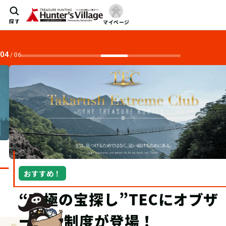
探す
マイページ
04
/
06
おすすめ！
“究極の宝探し”TECにオブザ
ーバー制度が登場！