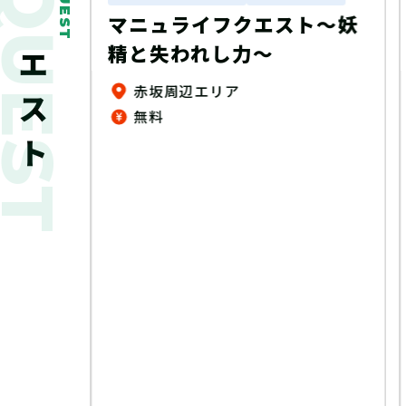
新着クエスト
QUEST
ート謎
マニュライフクエスト～妖
精と失われし力～
ゆめタウン、ゆめマート、ゆめテラス、 ゆめシティ、ゆめモール店内（一部店舗除く）
赤坂周辺エリア
無料