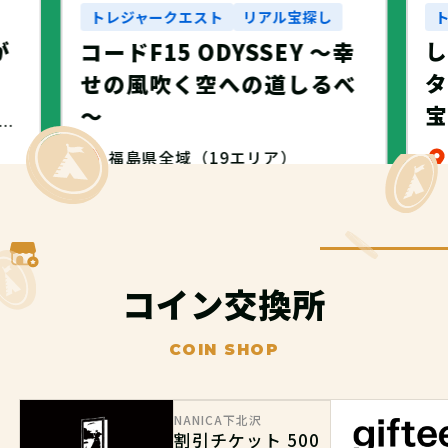
トレジャークエスト
リアル宝探し
が
コードF15 ODYSSEY ～幸
タ
せの風吹く空への道しるべ
～
・名古屋市・NANICA -NAGOYA-
福島県全域（19エリア）
無料
コイン交換所
COIN SHOP
NANICA下北沢
割引チケット 500