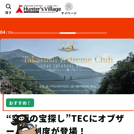
探す
マイページ
04
/
06
おすすめ！
“究極の宝探し”TECにオブザ
ーバー制度が登場！