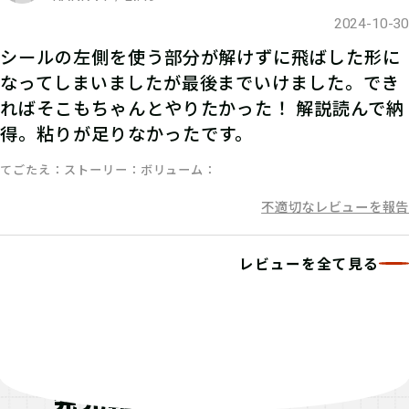
2024-10-30
06
3.謎を解く
シールの左側を使う部分が解けずに飛ばした形に
なってしまいましたが最後までいけました。でき
ストーリーを読んで謎を解こう！ひと
ればそこもちゃんとやりたかった！ 解説読んで納
りでチャレンジするもよし、お友達や
得。粘りが足りなかったです。
家族と協力するのもよし！
てごたえ
ストーリー
ボリューム
不適切なレビューを報告
07
4.答えを入力する
レビューを全て見る
マイページで【クリアキーワード】を
入力して、ポイント手に入れよう！
発見報告