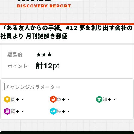
『ある友人からの手紙』#12 夢を創り出す会社の
社員より 月刊謎解き郵便
★★★
難易度
計12
pt
ポイント
チャレンジパラメーター
閃
体
知
+ -
+ -
+ -
調
技
+ -
+ -