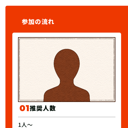
参加の流れ
01
推奨人数
1人～