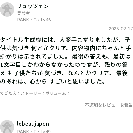
リュッツェン
冒険者
RANK：G / Lv.46
05
2.キットを購入する
2025-02-17
タイトル生成機には、大変手こずりましたが、子
宝探しSHOPならおうちにキットが届
供は気づき 何とかクリア。内容物内にちゃんと手
くよ！ 筆記用具やスマートフォンな
掛かりは示されてました。 最後の答えも、最初は
ど必要なものを準備しよう！
1文字目しかわからなかったのですが、残りの答
え も子供たちが 気づき、なんとかクリア。 最後
のあれは、心から すごいと思いました。
てごたえ
ストーリー
ボリューム
不適切なレビューを報告
lebeaujapon
RANK：F / Lv.49