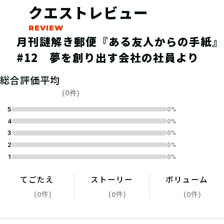
クエストレビュー
月刊謎解き郵便『ある友人からの手紙』
#12 夢を創り出す会社の社員より
04
1.参加表明をする
総合評価平均
参加表明をして、クリア時に参加表明
(0件)
報酬をGETしよう！
5
0%
4
0%
3
0%
2
0%
1
0%
てごたえ
ストーリー
ボリューム
(0件)
(0件)
(0件)