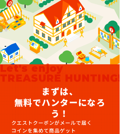
Let's enjoy
TREASURE HUNTING!
まずは、
無料でハンターになろ
う！
クエストクーポンがメールで届く
コインを集めて商品ゲット