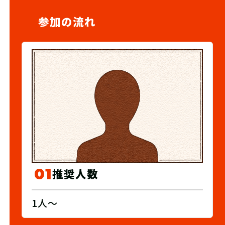
参加の流れ
01
推奨人数
1人～