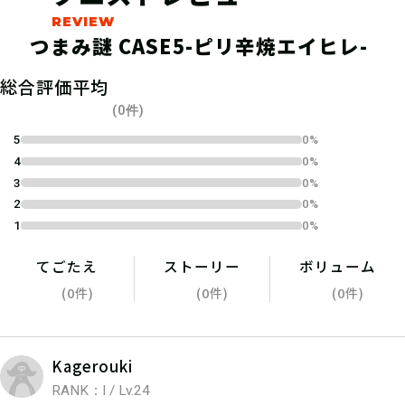
つまみ謎 CASE5-ピリ辛焼エイヒレ-
04
総合評価平均
1.キットを予約する
(0件)
TAKARAPORTでゲット！
5
0%
4
0%
3
0%
2
0%
1
0%
05
2.謎を解く
てごたえ
ストーリー
ボリューム
ひとりでチャレンジするもよし、お友
(0件)
(0件)
(0件)
達や家族と協力するのもよし！
Kagerouki
RANK：I / Lv.24