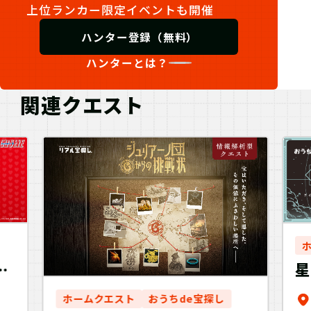
上位ランカー限定イベントも開催
ハンター登録（無料）
ハンターとは？
関連クエスト
に
星
E編
ホームクエスト
おうちde宝探し