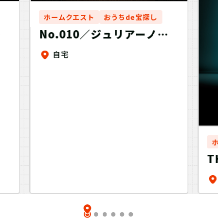
ホームクエスト
おうちde宝探し
No.010／ジュリアーノ団
る漫
からの挑戦状
自宅
T