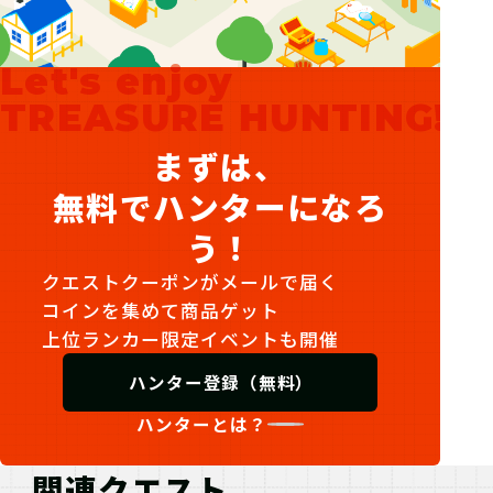
Let's enjoy
TREASURE HUNTING!
まずは、
無料でハンターになろ
う！
クエストクーポンがメールで届く
コインを集めて商品ゲット
上位ランカー限定イベントも開催
ハンター登録（無料）
ハンターとは？
関連クエスト