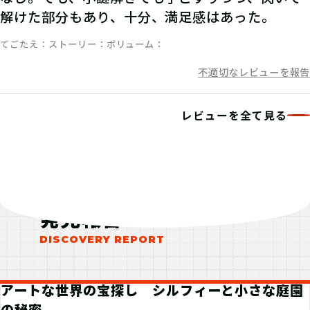
りでチャレンジするもよし、お友達や
解けた部分もあり、十分、満足感はあった。
家族と協力するのもよし！
てごたえ
ストーリー
ボリューム
不適切なレビューを報告
07
4.答えを入力する
レビューを全て見る
マイページで【クリアキーワード】を
入力して、ポイント手に入れよう！
発見報告
アートな世界の宝探し シルフィーと小さな庭園
の秘密