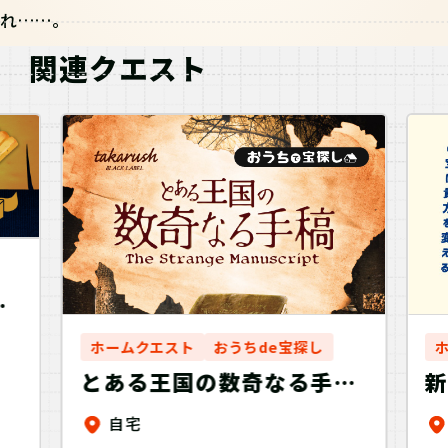
れ……。
関連クエスト
焼
ホームクエスト
おうちde宝探し
とある王国の数奇なる手稿
新
バーチャルプログラム
自宅