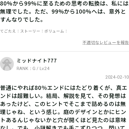
80%から99%に至るための思考の転換は、私には
無理でした。ただ、99%から100%へは、意外と
参加表明をして、クリア時に参加表明
すんなりでした。
報酬をGETしよう！
てごたえ
ストーリー
ボリューム
不適切なレビューを報告
ミッドナイト777
RANK：G / Lv.24
2024-02-10
普通にやれば80％エンドにはたどり着くが、真エ
ンドは超難しい。結局、解説を見て、その発想は
あったけど、このヒントでそこまで詰めるのは無
06
3.謎を解く
理じゃね、という感じ。庭のデザインとかにヒン
トあるんじゃないかと穴が開くほど見たのは意味
ストーリーを読んで謎を解こう！ひと
なし。でも、小謎解きでも手こずりつつ、閃いて