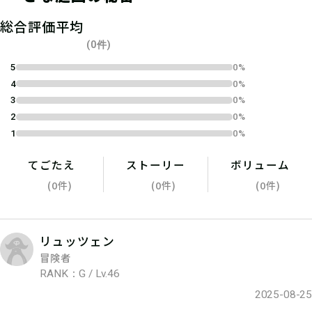
04
1.キットを購入する
総合評価平均
宝探しSHOPならおうちにキットが届
(0件)
くよ！ 筆記用具やスマートフォンな
5
0%
4
0%
ど必要なものを準備しよう！
3
0%
2
0%
1
0%
てごたえ
ストーリー
ボリューム
(0件)
(0件)
(0件)
リュッツェン
冒険者
RANK：G / Lv.46
2025-08-25
05
2.参加表明をする