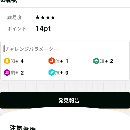
★★★★
難易度
14
pt
ポイント
チャレンジパラメーター
閃
体
知
+ 4
+ 1
+ 2
調
技
+ 2
+ 0
発見報告
※発見報告にGPSを使用するクエストが一部存在します。
注意事項