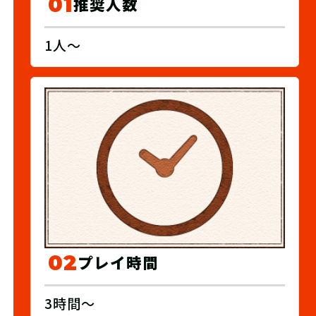
01
推奨人数
1人～
02
プレイ時間
3時間～