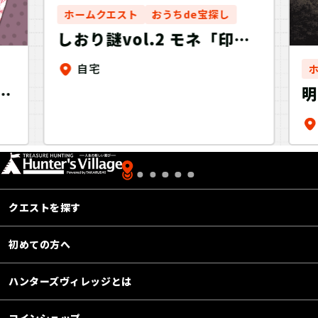
ホームクエスト
おうちde宝探し
しおり謎vol.2 モネ「印
象・日の出」-Art
自宅
Bookmark Mystery-
ョ
ハ
り
お
クエストを探す
初めての方へ
ハンターズヴィレッジとは
コインショップ