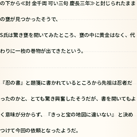
の下から≪封 金千両 可い三句 慶長三年≫と封じられたまま
の甕が見つかったそうで、
S氏は驚き甕を開いてみたところ、甕の中に黄金はなく、代
わりに一枚の巻物が出てきたという。
『忍の書』と題箋に書かれているところから先祖は忍者だ
ったのかと、とても驚き興奮したそうだが、書を開いてもよ
く意味が分からず、『きっと宝の地図に違いない』 と決め
つけて今回の依頼となったようだ。