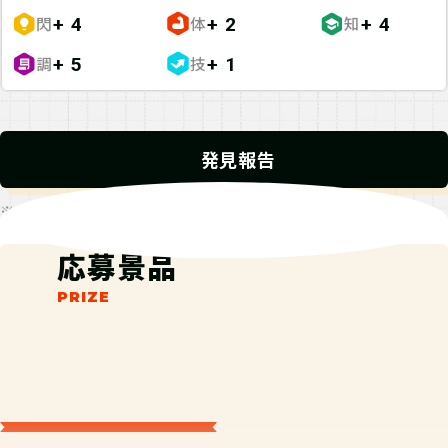
閃
体
知
+ 4
+ 2
+ 4
調
技
+ 5
+ 1
発見報告
※発見報告にGPSを使用するクエストが一部存在します。
応募景品