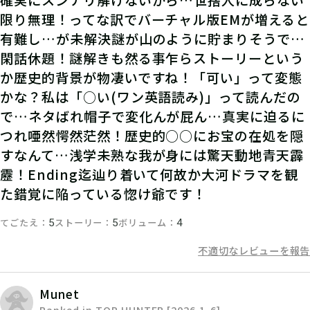
確実にスンナリ解けないから…世捨人に成らない
導き出そう！
限り無理！ってな訳でバーチャル版EMが増えると
有難し…が未解決謎が山のように貯まりそうで…
閑話休題！謎解きも然る事乍らストーリーという
か歴史的背景が物凄いですね！「可い」って変態
06
3.宝を見つけ、発見報告を
かな？私は「○い(ワン英語読み)」って読んだの
する
で…ネタばれ帽子で変化んが屁ん…真実に迫るに
つれ唖然愕然茫然！歴史的○○にお宝の在処を隠
LINE上でエージェントを通じて調査
すなんて…浅学未熟な我が身には驚天動地青天霹
を進めよう。無事に宝を見つけたら、
靂！Ending迄辿り着いて何故か大河ドラマを観
発見報告してポイントゲットだ！
た錯覚に陥っている惚け爺です！
てごたえ
ストーリー
ボリューム
5
5
4
不適切なレビューを報告
Munet
Ranked in TOP HUNTER [2026.1-6]