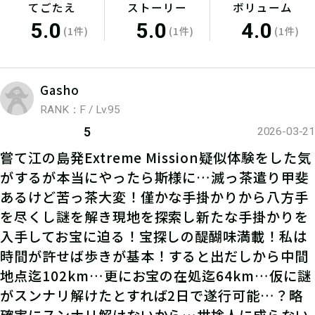
てごたえ
ストーリー
ボリューム
5.0
5.0
4.0
(1件)
(1件)
(1件)
Gasho
RANK：F / Lv.95
5
2026-03-21
嘗て江の島発Extreme Mission疑似体験をした気
がするが本当にやったら斯様に…滅っ茶遣り甲斐
05
2.『忍の書』を読み解き、
あるけど苦っ茶大変！僅かな手掛かりから八方手
行先を突き止める
を尽くし謎を解き現地を探索し新たな手掛かりを
入手してお宝に迫る！宝探しの醍醐味満載！私は
時間が許せば歩きが基本！すると出だしから中間
ストーリーと手がかりの『忍の書』を
地点迄102km…更にお宝の在処迄64km…仮に謎
もとに、「ひらめき力」「知力」「調
がスンナリ解けたとすれば2日で遂行可能…？略
査力」をフルに使って行くべき場所を