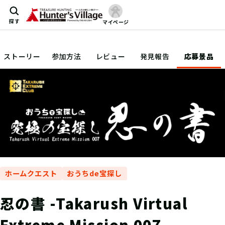
探す
マイページ
ストーリー
参加方法
レビュー
発見報告
応募景品
ホームクエスト
おうちde宝探し
忍の書 -Takarush Virtual
Extreme Mission 007-