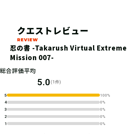
クエストレビュー
忍の書 -Takarush Virtual Extreme
Mission 007-
04
1.キットを購入し、必要な
総合評価平均
物を準備する
5.0
(1件)
SHOPなどで参加キットを入手しよ
5
100%
う。参加キットと筆記用具、WEB接
4
0%
続・LINEの利用が可能なスマートフ
3
0%
ォンもしくはタブレット端末が準備出
2
0%
来たら解読開始だ！
1
0%