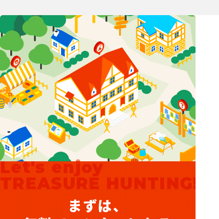
Let's enjoy
TREASURE HUNTING!
まずは、