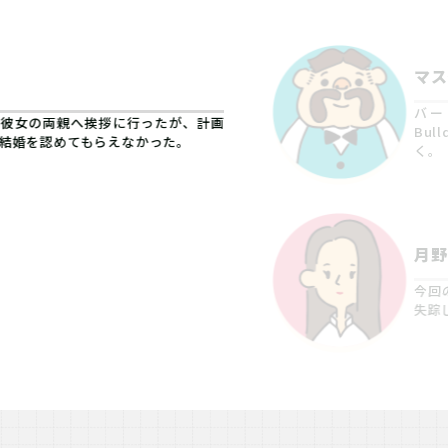
マス
バー
め彼女の両親へ挨拶に行ったが、計画
Bu
結婚を認めてもらえなかった。
く。
月野
今回
失踪