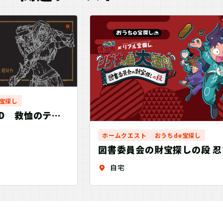
e宝探し
RLD 救恤のテイ
ホームクエスト
おうちde宝探し
図書委員会の財宝探しの段 
太郎 シゲキの砦大活劇
自宅