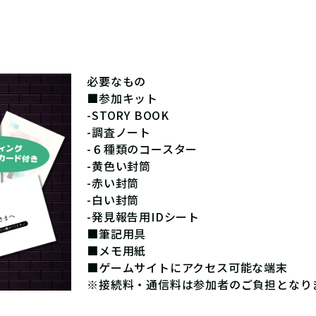
必要なもの
■参加キット
-STORY BOOK
-調査ノート
-６種類のコースター
-黄色い封筒
-赤い封筒
-白い封筒
-発見報告用IDシート
■筆記用具
■メモ用紙
■ゲームサイトにアクセス可能な端末
※接続料・通信料は参加者のご負担となり