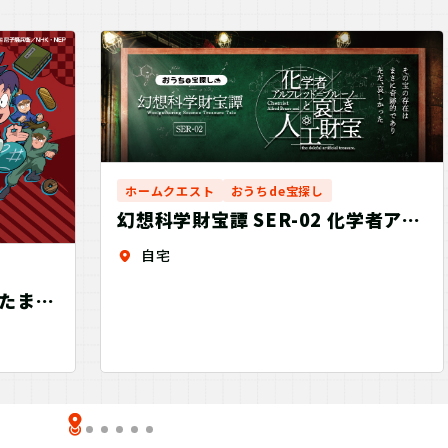
ホームクエスト
おうちde宝探し
幻想科学財宝譚 SER-02 化学者アル
フレッド＝ブルーノと哀しき人工財
自宅
宝
忍たま乱