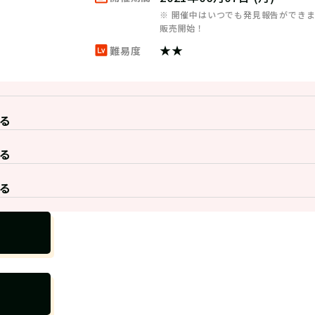
※ 開催中はいつでも発見報告ができ
販売開始！
★★
難易度
る
る
る