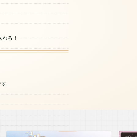
入れろ！
です。