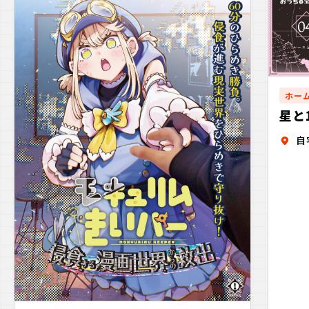
ホー
星と
森
自