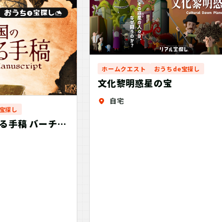
ホームクエスト
おうちde宝探し
文化黎明惑星の宝
自宅
e宝探し
る手稿 バーチャ