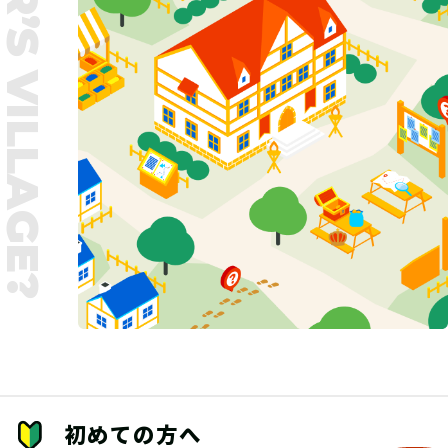
UNTER’S VILLAGE?
初めての方へ