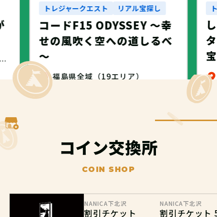
トレジャークエスト
リアル宝探し
が
コードF15 ODYSSEY ～幸
タ
せの風吹く空への道しるべ
～
・名古屋市・NANICA -NAGOYA-
福島県全域（19エリア）
無料
コイン交換所
COIN SHOP
NANICA下北沢
NANICA下北沢
割引チケット
割引チケット 5