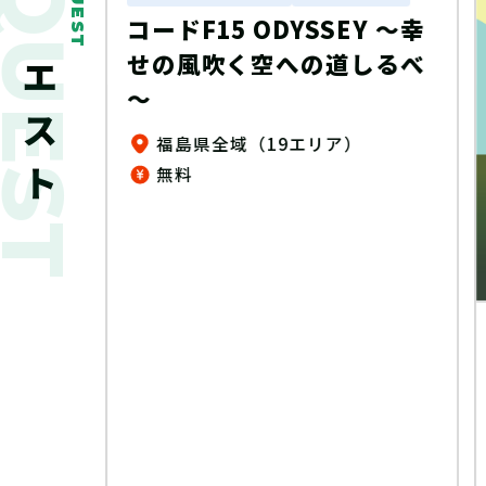
新着クエスト
QUEST
EY ～幸
しるべ
）
トレーニングクエスト
謎解きARG『シズカの放課
後事件ファイル』（制作：
繭玉工房）