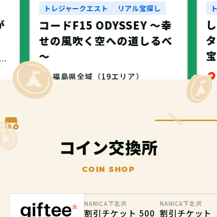
トレジャークエスト
リアル宝探し
が
コードF15 ODYSSEY ～幸
タ
せの風吹く空への道しるべ
～
・名古屋市・NANICA -NAGOYA-
福島県全域（19エリア）
無料
コイン交換所
COIN SHOP
NANICA下北沢
NANICA下北沢
割引チケット 500
割引チケット