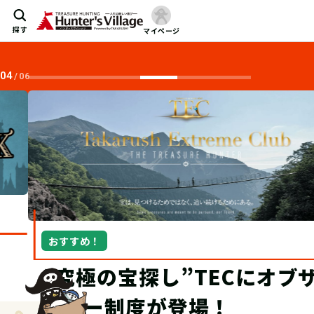
探す
マイページ
04
/
06
おすすめ！
“究極の宝探し”TECにオブザ
ーバー制度が登場！