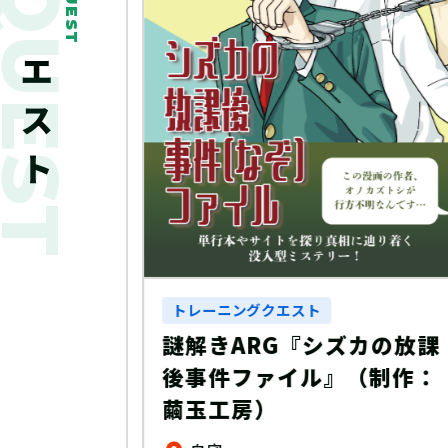
新着クエスト
QUEST
Y ～幸
しるべ
トレーニングクエスト
謎解きARG『シズカの放課
後事件ファイル』（制作：
繭玉工房）