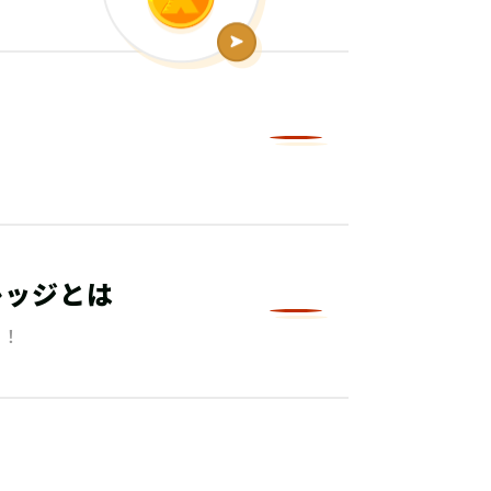
レッジとは
る！