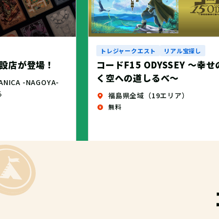
トレジャークエスト
リアル宝探し
設店が登場！
コードF15 ODYSSEY ～幸
く空への道しるべ～
CA -NAGOYA-
る
福島県全域（19エリア）
無料