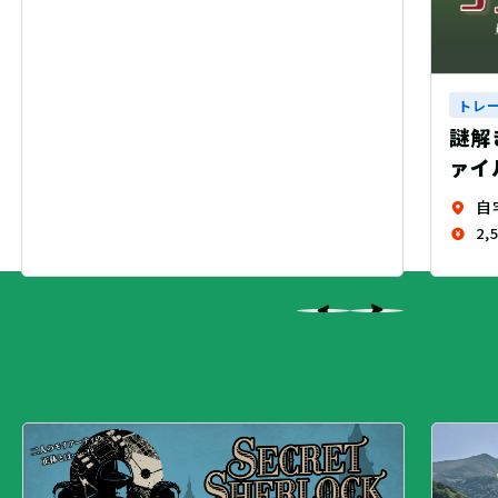
トレーニングクエスト
謎解きARG『シズカの放課後事件フ
ァイル』（制作：繭玉工房）
自宅
2,500 円（税込）+送料