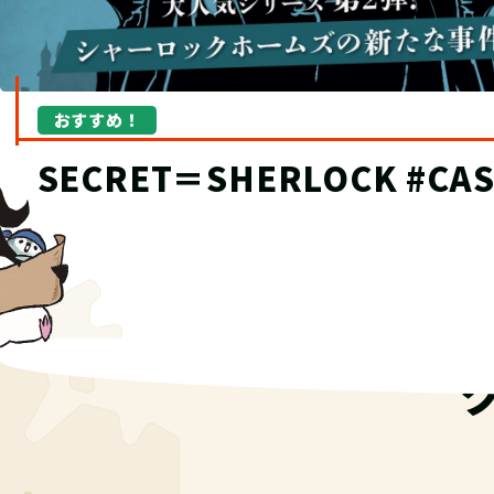
おすすめ！
“究極の宝探し”TECにオブ