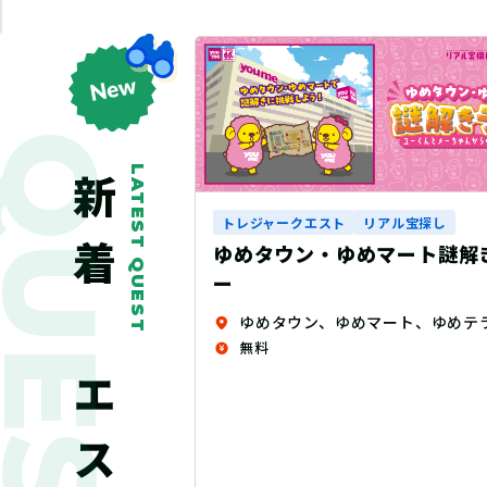
QUEST
LATEST QUEST
新着クエスト
ル宝探し
トレジャークエスト
リアル宝探し
ート謎解きラリ
マニュライフクエスト～妖精
れし力～
ゆめタウン、ゆめマート、ゆめテラス、 ゆめシティ、ゆめモール店内（一部店舗除く）
赤坂周辺エリア
無料