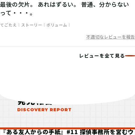
最後の欠片。 あれはずるい。 普通、分からない
って・・・。
07
4.答えを入力する
てごたえ
ストーリー
ボリューム
不適切なレビューを報告
マイページで【クリアキーワード】を
入力して、ポイント手に入れよう！
レビューを全て見る
発見報告
『ある友人からの手紙』#11 探偵事務所を営むウ