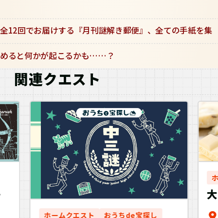
全12回でお届けする『月刊謎解き郵便』、全ての手紙を集
めると何かが起こるかも……？
関連クエスト
大
ン
p
ホームクエスト
おうちde宝探し