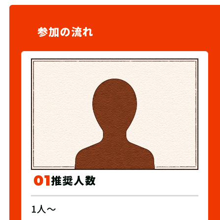
参加の流れ
01
推奨人数
1人～