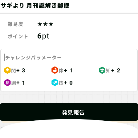
サギより 月刊謎解き郵便
★★★
難易度
6
pt
ポイント
チャレンジパラメーター
閃
体
知
+ 3
+ 1
+ 2
調
技
+ 1
+ 0
発見報告
※発見報告にGPSを使用するクエストが一部存在します。