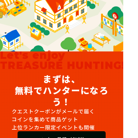
Let's enjoy
TREASURE HUNTING!
まずは、
無料でハンターになろ
う！
クエストクーポンがメールで届く
コインを集めて商品ゲット
上位ランカー限定イベントも開催