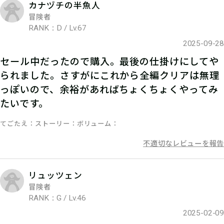
カナヅチの半魚人
冒険者
RANK：D / Lv.67
05
2.キットを購入する
2025-09-28
セール中だったので購入。最後の仕掛けにしてや
宝探しSHOPならおうちにキットが届
られました。さすがにこれから全編クリアは無理
くよ！ 筆記用具やスマートフォンな
っぽいので、余裕があればちょくちょくやってみ
ど必要なものを準備しよう！
たいです。
てごたえ
ストーリー
ボリューム
不適切なレビューを報告
06
3.謎を解く
リュッツェン
ストーリーを読んで謎を解こう！ひと
冒険者
りでチャレンジするもよし、お友達や
RANK：G / Lv.46
家族と協力するのもよし！
2025-02-09