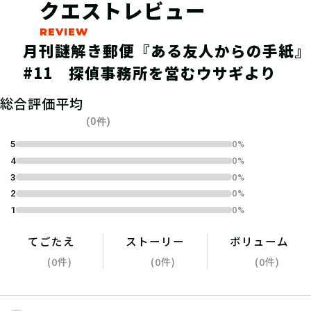
クエストレビュー
月刊謎解き郵便『ある友人からの手紙』
#11 探偵事務所を営むウサギより
04
1.参加表明をする
総合評価平均
参加表明をして、クリア時に参加表明
(0件)
報酬をGETしよう！
5
0%
4
0%
3
0%
2
0%
1
0%
てごたえ
ストーリー
ボリューム
(0件)
(0件)
(0件)