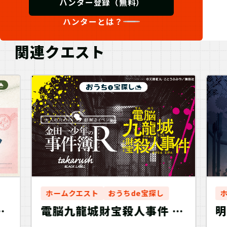
ハンター登録（無料）
ハンターとは？
関連クエスト
ホームクエスト
おうちde宝探し
電脳九龍城財宝殺人事件 金
明
5
田一少年の事件簿
怪
解