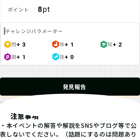
8
pt
ポイント
チャレンジパラメーター
閃
体
知
+ 3
+ 1
+ 2
調
技
+ 1
+ 0
発見報告
※発見報告にGPSを使用するクエストが一部存在します。
注意事項
・本イベントの解答や解説をSNSやブログ等で公
表しないでください。（話題にするのは問題あり