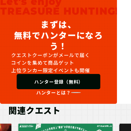
Let's enjoy
TREASURE HUNTING!
まずは、
無料でハンターになろ
う！
クエストクーポンがメールで届く
コインを集めて商品ゲット
上位ランカー限定イベントも開催
ハンター登録（無料）
ハンターとは？
関連クエスト