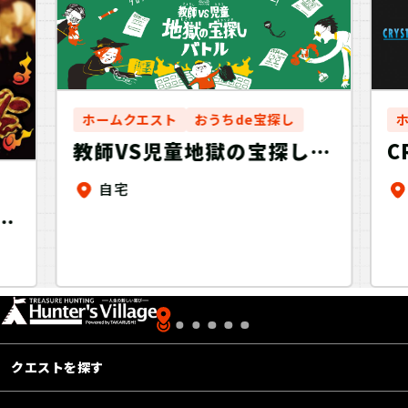
ホームクエスト
おうちde宝探し
C
教師VS児童地獄の宝探しバ
トル
自宅
伝
クエストを探す