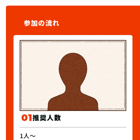
参加の流れ
01
推奨人数
1人～