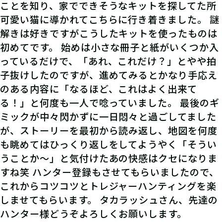
ことを知り、家でできそうなキットを探してた所
可愛い猫に導かれてこちらに行き着きました。 謎
06
3.謎を解く
解きは好きですがこうしたキットを使ったものは
初めてです。 始めは小さな冊子と紙がいくつか入
ストーリーを読んで謎を解こう！ひと
っているだけで、「あれ、これだけ？」とやや拍
りでチャレンジするもよし、お友達や
子抜けしたのですが、進めてみるとかなり手応え
家族と協力するのもよし！
のある内容に「なるほど、これはよく出来て
る！」と何度も一人で唸っていました。 最後のギ
ミックが中々閃かずに一日悶々と過ごしてました
が、ストーリーを最初から読み返し、地図を何度
07
4.答えを入力する
も眺めてはひっくり返しをしてようやく「そうい
うことか〜」と気付けたあの快感はクセになりま
マイページで【クリアキーワード】を
すね笑 ハンター登録もさせてもらいましたので、
入力して、ポイント手に入れよう！
これからコツコツとトレジャーハンティングを楽
しませてもらいます。 タカラッシュさん、先達の
ハンター様どうぞよろしくお願いします。