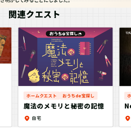
関連クエスト
宣
ホームクエスト
おうちde宝探し
魔法のメモリと秘密の記憶
N
自宅