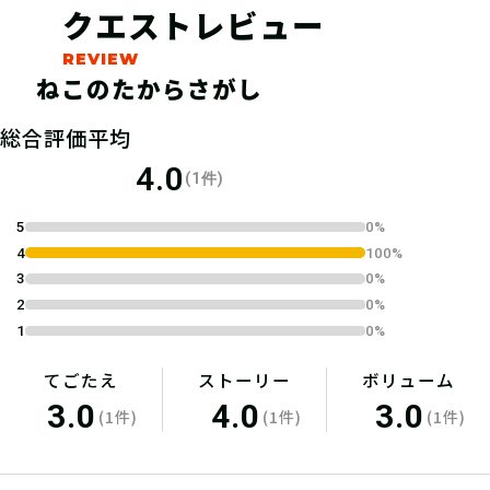
クエストレビュー
ねこのたからさがし
04
総合評価平均
1.キットを購入する
4.0
(1件)
宝探しSHOPならおうちにキットが届
5
0%
くよ！ 筆記用具やスマートフォンな
4
100%
ど必要なものを準備しよう！
3
0%
2
0%
1
0%
てごたえ
ストーリー
ボリューム
3.0
4.0
3.0
(1件)
(1件)
(1件)