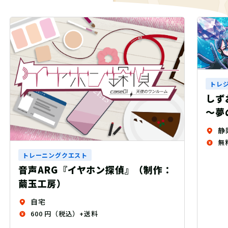
トレジャークエスト
リアル宝探し
しずおかトレジャーハンターSORA
トレ
～夢の依頼と不思議な宝～
トレ
静岡県
せ！
無料
埼
無