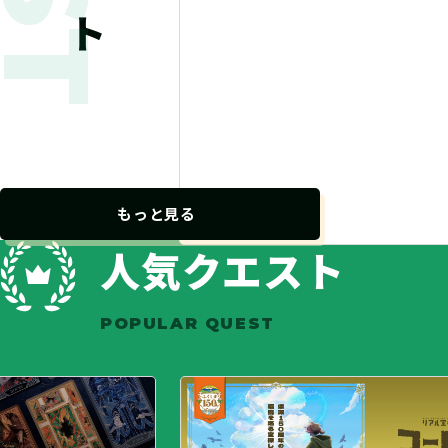
トレーニングクエスト
謎解きARG『シズカの放課後
ァイル』（制作：繭玉工房）
自宅
2,500 円（税込）+送料
もっと見る
人気クエスト
POPULAR QUEST