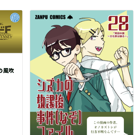
トレーニングクエスト
音声ARG『イヤホン探偵』（制作：
繭玉工房）
自宅
600 円（税込）+送料