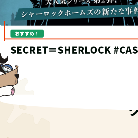
おすすめ！
“究極の宝探し”TECにオブ