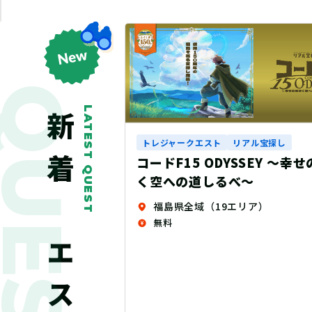
QUEST
LATEST QUEST
新着クエスト
ル宝探し
EY ～幸せの風吹
ア）