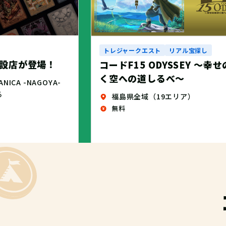
トレジャークエスト
リアル宝探し
設店が登場！
コードF15 ODYSSEY ～幸
く空への道しるべ～
CA -NAGOYA-
る
福島県全域（19エリア）
無料