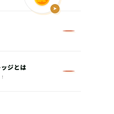
レッジとは
る！