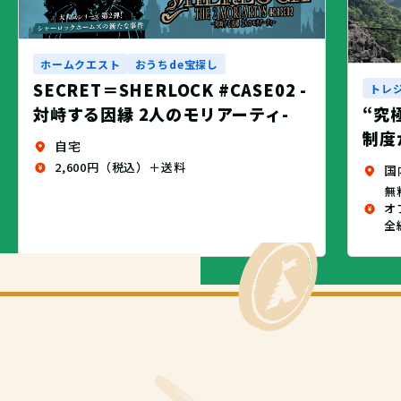
ホームクエスト
おうちde宝探し
SECRET＝SHERLOCK #CASE02 -
トレ
対峙する因縁 2人のモリアーティ-
“究
制度
自宅
2,600円（税込）＋送料
国
無
オ
全