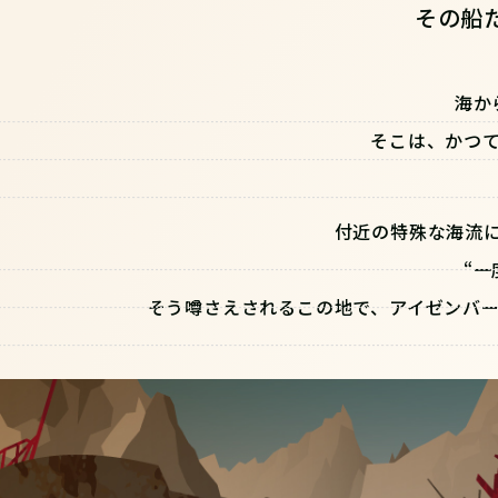
その船
海か
そこは、かつ
付近の特殊な海流
“
そう噂さえされるこの地で、アイゼンバーン