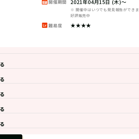
2021年04月15日 (木)～
開催期間
※ 開催中はいつでも発見報告ができ
好評販売中
★★★★
難易度
る
る
る
る
る