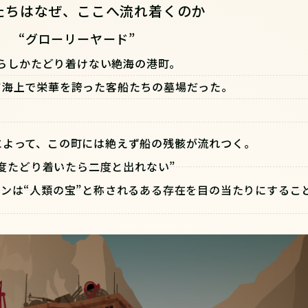
たちはなぜ、ここへ流れ着くのか
“グローリーヤード”
らしかたどり着けない絶海の港町。
て海上で栄華を誇った客船たちの墓場だった。
によって、この町には絶えず船の残骸が流れつく。
一度たどり着いたら二度と出れない”
は“人類の宝”と称されるある存在を目の当たりにすることにな