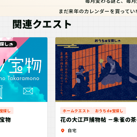
毎月変わる謎と、毎月
まだ来年のカレンダーを買ってい
関連クエスト
e宝探し
ホームクエスト
おうちde宝探し
宝物
花の大江戸捕物帖 －朱雀の
り戻せ！－
自宅