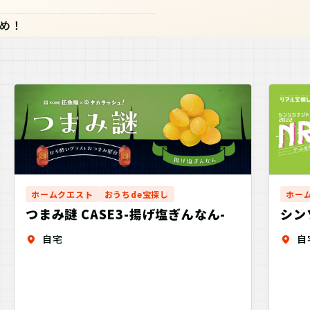
め！
ホームクエスト
おうちde宝探し
ホー
つまみ謎 CASE3-揚げ塩ぎんなん-
シン
信者
自宅
自