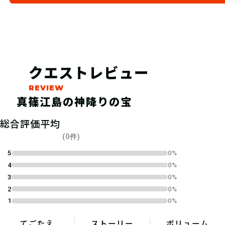
クエストレビュー
真篠江島の神降りの宝
04
総合評価平均
1.キットを購入する
(0件)
宝探しSHOPならおうちにキットが届
5
0%
4
0%
くよ！ 筆記用具やスマートフォンな
3
0%
ど必要なものを準備しよう！
2
0%
1
0%
てごたえ
ストーリー
ボリューム