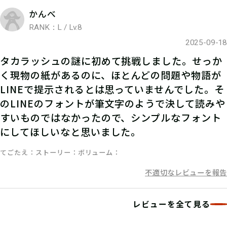
かんべ
RANK：L / Lv.8
2025-09-18
タカラッシュの謎に初めて挑戦しました。せっか
く現物の紙があるのに、ほとんどの問題や物語が
06
3.謎を解く
LINEで提示されるとは思っていませんでした。そ
のLINEのフォントが筆文字のようで決して読みや
すいものではなかったので、シンプルなフォント
ストーリーを読んで謎を解こう！ひと
にしてほしいなと思いました。
りでチャレンジするもよし、お友達や
家族と協力するのもよし！
てごたえ
ストーリー
ボリューム
不適切なレビューを報告
07
4.答えを入力する
レビューを全て見る