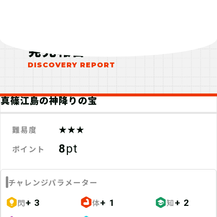
マイページで【クリアキーワード】を
入力して、ポイント手に入れよう！
発見報告
真篠江島の神降りの宝
★★★
難易度
8
pt
ポイント
チャレンジパラメーター
閃
体
知
+ 3
+ 1
+ 2