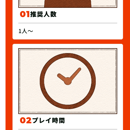
01
推奨人数
1人～
02
プレイ時間