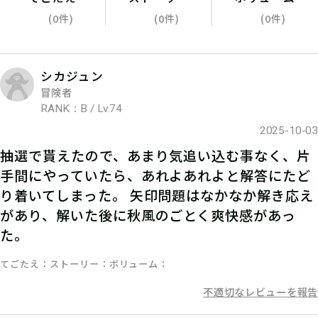
(0件)
(0件)
(0件)
シカジュン
冒険者
RANK：B / Lv.74
2025-10-03
抽選で貰えたので、あまり気追い込む事なく、片
05
2.参加表明をする
手間にやっていたら、あれよあれよと解答にたど
り着いてしまった。 矢印問題はなかなか解き応え
参加表明をして、クリア時に参加表明
があり、解いた後に秋風のごとく爽快感があっ
報酬をGETしよう！
た。
てごたえ
ストーリー
ボリューム
不適切なレビューを報告