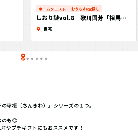
ホームクエスト
おうちde宝探し
しおり謎vol.8 歌川国芳「相馬の
古内裏」-Art Bookmark
自宅
Mystery-
杯の珍極（ちんきわ）』シリーズの１つ。
むのも◎
土産やプチギフトにもおススメです！