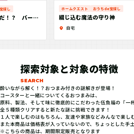
ホームクエスト
おうちde宝探し
e宝探し
綴じ込む魔法の守り神
だ！？ バーチ
ム
自宅
探索対象と対象の特徴
酔いながら解く！？おつまみ付きの謎解きが登場！
コースターと一緒についてくるおつまみは、
原料、製法、そして味に徹底的にこだわった伍魚福の『一
全５種類クリアすると新たな謎に挑戦できます！
１人で楽しむのはもちろん、友達や家族などみんなで楽し
また本商品は価格表が入っていないので、ちょっとした手
※こちらの商品は、期間限定販売となります