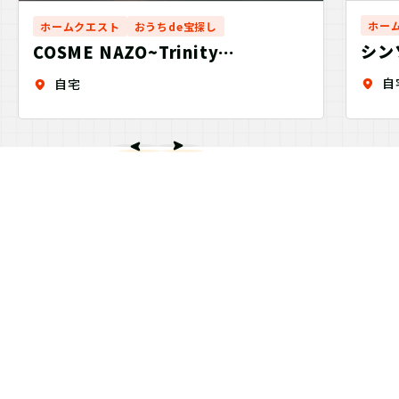
ホー
ホームクエスト
おうちde宝探し
シン
COSME NAZO~Trinity
信者
Planets~Venus
自
自宅