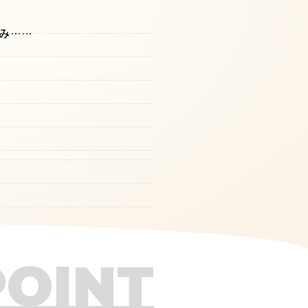
み……
POINT