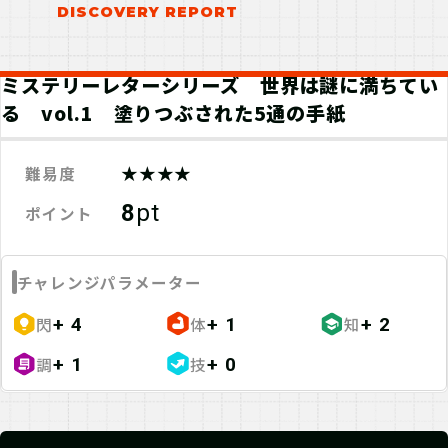
ミステリーレターシリーズ 世界は謎に満ちてい
る vol.1 塗りつぶされた5通の手紙
★★★★
難易度
8
pt
ポイント
チャレンジパラメーター
閃
体
知
+ 4
+ 1
+ 2
調
技
+ 1
+ 0