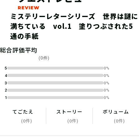
ミステリーレターシリーズ 世界は謎に
満ちている vol.1 塗りつぶされた5
04
1.キットを購入する
通の手紙
宝探しSHOPならおうちにキットが届
総合評価平均
くよ！ 筆記用具やスマートフォンな
(0件)
ど必要なものを準備しよう！
5
0%
4
0%
3
0%
2
0%
1
0%
05
2.参加表明をする
てごたえ
ストーリー
ボリューム
参加表明をして、クリア時に参加表明
(0件)
(0件)
(0件)
報酬をGETしよう！