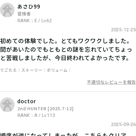
あさひ99
冒険者
06
RANK：E / Lv.62
3.謎を解く
2025-12-25
ストーリーを読んで謎を解こう！ひと
初めての体験でした。とてもワクワクしました。
間があいたのでもともとの謎を忘れていてちょっ
りでチャレンジするもよし、お友達や
と苦戦しましたが、今日終われてよかったです。
家族と協力するのもよし！
てごたえ
ストーリー
ボリューム
不適切なレビューを報告
07
4.発見報告をする
doctor
2nd HUNTER [2025.7-12]
マイページで【クリアキーワード】を
RANK：A / Lv.113
入力して、ポイント手に入れよう！
2025-09-26
順序が逆になってしまったが、こちらもクリア。