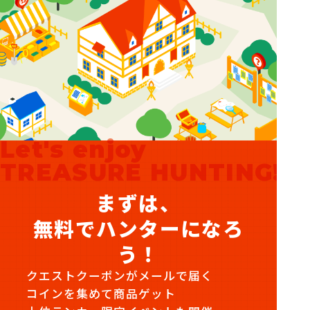
Let's enjoy
TREASURE HUNTING!
まずは、
無料でハンターになろ
う！
クエストクーポンがメールで届く
コインを集めて商品ゲット