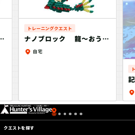
トレーニングクエスト
ャ
ナノブロック 龍～おうち
ー
でトレーニング＋～
自宅
クエストを探す