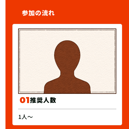
参加の流れ
01
推奨人数
1人〜