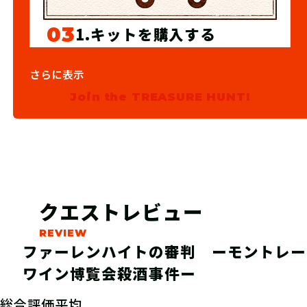
03
1.キットを購入する
宝探しSHOPならおうちにキットが届
さらに表示
くよ！ 筆記用具やスマートフォンな
Join the TREASURE HUNT!
ど必要なものを準備しよう！
クエストレビュー
ファーレンハイトの審判 ーモントレー
ワイン博覧会殺酒事件ー
総合評価平均