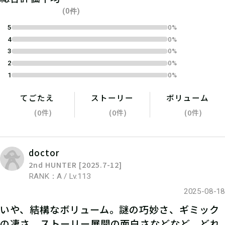
04
2.参加表明をする
(0件)
5
0%
4
0%
参加表明をして、クリア時に参加表明
3
0%
報酬をGETしよう！
2
0%
1
0%
てごたえ
ストーリー
ボリューム
(0件)
(0件)
(0件)
doctor
2nd HUNTER [2025.7-12]
RANK：A / Lv.113
2025-08-18
いや、結構なボリューム。謎の巧妙さ、ギミック
05
3.謎を解く
の凄さ、ストーリー展開の面白さなどなど、どれ