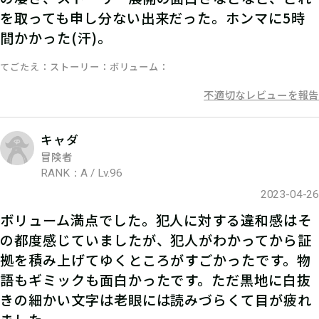
を取っても申し分ない出来だった。ホンマに5時
ストーリーを読んで謎を解こう！ひと
間かかった(汗)。
りでチャレンジするもよし、お友達や
家族と協力するのもよし！
てごたえ
ストーリー
ボリューム
不適切なレビューを報告
06
キャダ
4.発見報告をする
冒険者
RANK：A / Lv.96
マイページで【クリアキーワード】を
2023-04-26
入力して、ポイント手に入れよう！
ボリューム満点でした。犯人に対する違和感はそ
の都度感じていましたが、犯人がわかってから証
拠を積み上げてゆくところがすごかったです。物
語もギミックも面白かったです。ただ黒地に白抜
きの細かい文字は老眼には読みづらくて目が疲れ