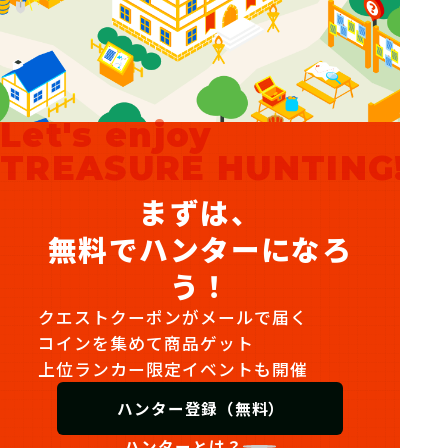
Let's enjoy
TREASURE HUNTING!
まずは、
無料でハンターになろ
う！
クエストクーポンがメールで届く
コインを集めて商品ゲット
上位ランカー限定イベントも開催
ハンター登録（無料）
ハンターとは？