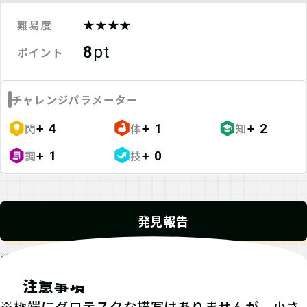
★★★★
難易度
8
pt
ポイント
チャレンジパラメーター
閃
体
知
+ 4
+ 1
+ 2
調
技
+ 1
+ 0
発見報告
※発見報告にGPSを使用するクエストが一部存在します。
注意事項
※極端にグロテスクな描写はありませんが、小さ