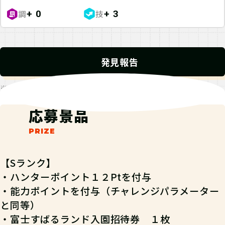
調
技
+ 0
+ 3
発見報告
※発見報告にGPSを使用するクエストが一部存在します。
応募景品
【S
ランク
】
・ハンターポイント１２Ptを付与
・能力ポイントを付与（チャレンジパラメーター
と同等）
・
富士すばるランド入園招待券 １枚