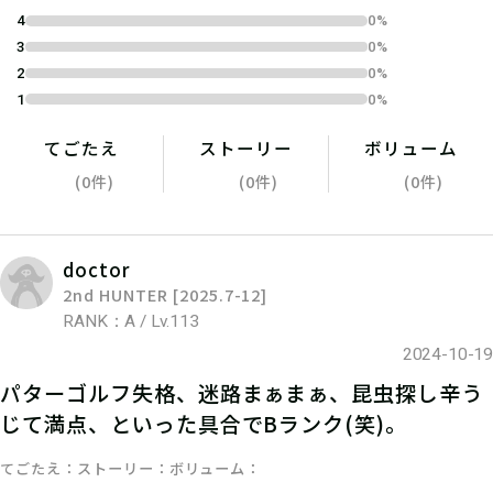
4
0%
指定の受付場所で、スタッフにクエス
3
0%
トチケットを見せよう！
2
0%
1
0%
てごたえ
ストーリー
ボリューム
(0件)
(0件)
(0件)
doctor
2nd HUNTER [2025.7-12]
RANK：A / Lv.113
2024-10-19
パターゴルフ失格、迷路まぁまぁ、昆虫探し辛う
05
ステップ5
じて満点、といった具合でBランク(笑)。
スタッフの指示に従って、クエストミ
てごたえ
ストーリー
ボリューム