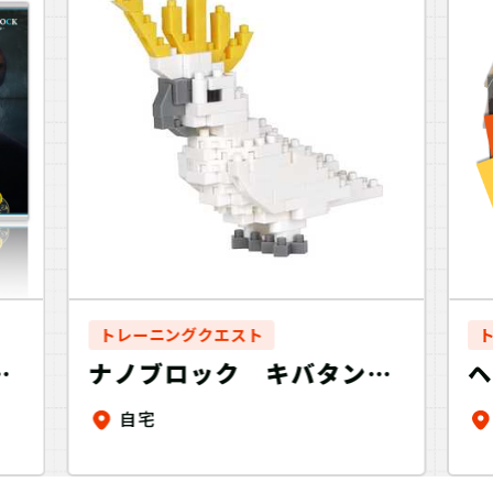
トレーニングクエスト
チ
ナノブロック キバタン～
ヘ
おうちでトレーニング＋～
自宅
C