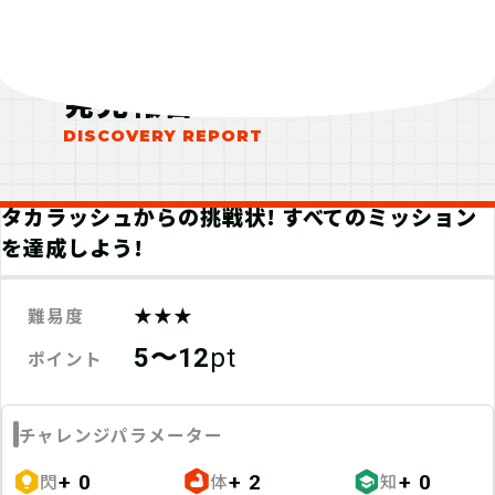
発見報告
タカラッシュからの挑戦状! すべてのミッション
を達成しよう!
★★★
難易度
5〜12
pt
ポイント
チャレンジパラメーター
閃
体
知
+ 0
+ 2
+ 0