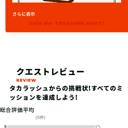
03
ステップ3
さらに表示
Join the TREASURE HUNT!
施設に電話して予約をしよう！
クエストレビュー
タカラッシュからの挑戦状!すべてのミ
ッションを達成しよう!
総合評価平均
04
ステップ4
(0件)
5
0%