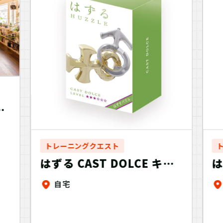
ッ
トレーニングクエスト
はずる CAST DOLCE キャ
は
ストドルチェ～おうちでト
自宅
レーニング＋～