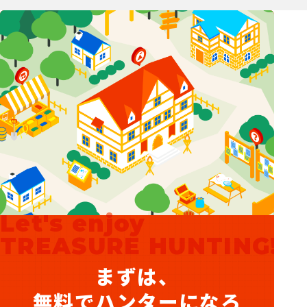
ようっと。
てごたえ
ストーリー
ボリューム
3
3
2
不適切なレビューを報告
OhNick
【フック船長の隠れ家】の常連
RANK：A / Lv.99
3
2026-05-17
今回も実店舗には寄らず、電車で某駅停車したタ
イミングで報告ｗ
Let's enjoy
てごたえ
ストーリー
ボリューム
TREASURE HUNTING!
不適切なレビューを報告
まずは、
無料でハンターになろ