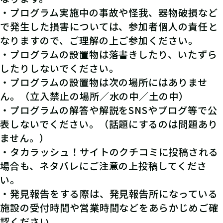
第二弾 Bコース
た。改めてハンズさんの商品力に感動！今度ゆっ
・プログラム実施中の事故や怪我、器物破損など
くり買い物に行きます！
で発生した損害については、参加者個人の責任と
3問(＋エクストラ謎)
なりますので、ご理解の上ご参加ください。
てごたえ
ストーリー
ボリューム
2
3
2
★★☆☆☆
難易度
・プログラムの設置物は落書きしたり、いたずら
不適切なレビューを報告
3
pt
ポイント
したりしないでください。
・プログラムの設置物は次の場所にはありませ
10
コイン
コイン
レビューを全て見る
ん。（立入禁止の場所／水の中／土の中）
7
pt
経験値
合計
・プログラムの解答や解説をSNSやブログ等で公
表しないでください。（話題にするのは問題あり
ません。）
チャレンジパラメーター
・タカラッシュ！サイトのクチコミに投稿される
HANDS×takarush ハンズからの挑戦
閃
体
知
+2
+2
+2
場合も、ネタバレにご注意の上投稿してくださ
状（第二弾 Bコース）
い。
調
+1
・発見報告をする際は、発見報告所になっている
総合評価平均
施設の受付時間や営業時間などをあらかじめご確
3.3
認ください。
(11件)