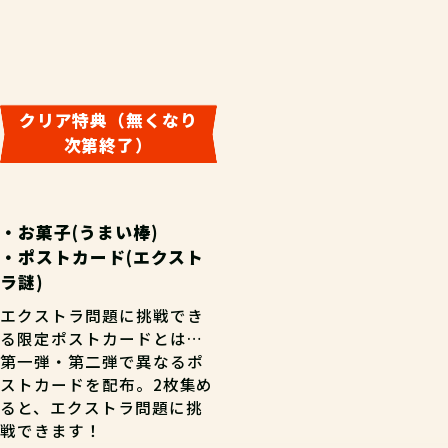
HANDS×takarush ハンズからの挑戦
チャレンジパラメーター
状（第二弾 Aコース）
閃
体
知
+2
+2
+2
総合評価平均
調
+1
3.6
クリア特典（無くなり
(9件)
次第終了）
5
22%
4
11%
発見報告
3
67%
・お菓子(うまい棒)
2
0%
・ポストカード(エクスト
※発見報告にGPSを使用するクエストが一部存在します。
1
0%
03
ラ謎)
てごたえ
ストーリー
ボリューム
エクストラ問題に挑戦でき
第二弾 Aコース
3.1
2.7
1.7
(7件)
(7件)
(7件)
る限定ポストカードとは…
第一弾・第二弾で異なるポ
5問(＋エクストラ謎)
ストカードを配布。2枚集め
ると、エクストラ問題に挑
★★☆☆☆
難易度
キャダ
戦できます！
冒険者