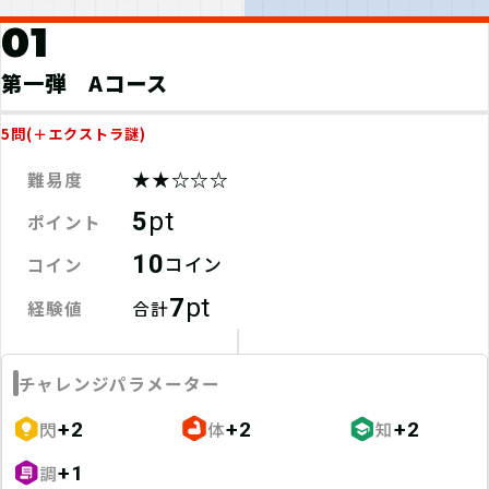
4
30%
01
3
20%
2
10%
第一弾 Aコース
1
20%
5問(＋エクストラ謎)
てごたえ
ストーリー
ボリューム
2.6
2.5
2.0
★★☆☆☆
難易度
(8件)
(8件)
(8件)
5
pt
ポイント
10
コイン
コイン
gabeji
7
pt
RANK：A / Lv.95
経験値
合計
3
2026-05-15
実施店舗が微妙に遠かった
チャレンジパラメーター
てごたえ
ストーリー
ボリューム
閃
体
知
+2
+2
+2
不適切なレビューを報告
調
+1