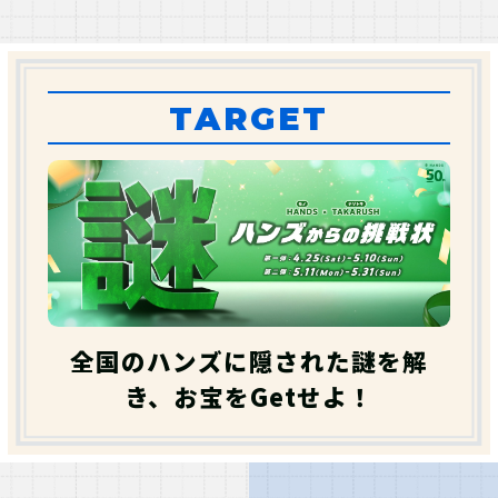
てごたえ
ストーリー
ボリューム
5
5
3
07
第一弾・第二弾を両方クリ
不適切なレビューを報告
アすると、新たな謎に挑戦
TARGET
できる?!
レビューを全て見る
第一弾・第二弾と特典のポストカード
が異なり、2枚集めるとエクストラ謎
に！
HANDS×takarush ハンズからの挑戦
状（第一弾 Bコース）
全国のハンズに隠された謎を解
き、お宝をGetせよ！
総合評価平均
3.2
(10件)
5
20%