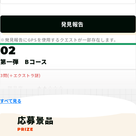
E.T
RANK：J / Lv.47
発見報告
5
2026-05-09
※発見報告にGPSを使用するクエストが一部存在します。
AをクリアしてからBをクリアすると、少し物足り
02
ない感がありました。
第一弾 Bコース
てごたえ
ストーリー
ボリューム
4
5
2
不適切なレビューを報告
3問(＋エクストラ謎)
★★☆☆☆
難易度
レビューを全て見る
3
pt
ポイント
すべて見る
10
コイン
コイン
応募景品
7
pt
経験値
合計