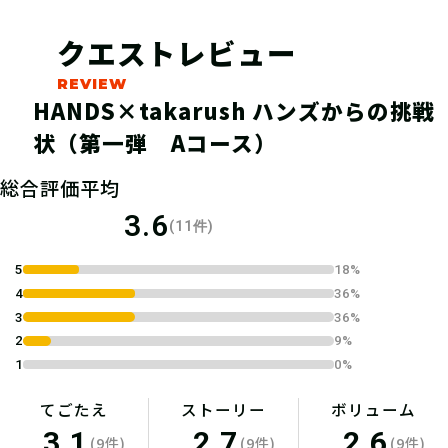
03
ハンズクラブアプリの「会
クエストレビュー
員証」タブから、「ハンズ
からの挑戦状」をタップ！
HANDS×takarush ハンズからの挑戦
状（第一弾 Aコース）
挑戦状に挑もう！
総合評価平均
3.6
(11件)
04
今いる店舗を一覧から選
5
18%
び、AコースかBコースを選
4
36%
3
36%
択して謎解きスタート！
2
9%
1
0%
店内を巡りながら謎を解こう！※コー
てごたえ
ストーリー
ボリューム
スで問題数が異なりますが、問題は共
3.1
2.7
2.6
(9件)
(9件)
(9件)