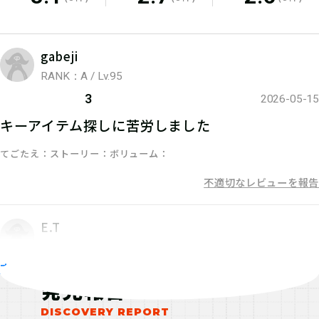
通となります。
gabeji
05
全て解けたら、クリア特典
RANK：A / Lv.95
をもらおう！
3
2026-05-15
キーアイテム探しに苦労しました
ハンズのスタッフへ画面を掲示しよ
てごたえ
ストーリー
ボリューム
う！
不適切なレビューを報告
E.T
06
WEBで報告しよう！
RANK：J / Lv.47
すべて見る
5
2026-05-09
発見報告をしよう！
発見報告
謎解きよりもどこに品物が置いてあるのかを探す
方が時間がかかった。