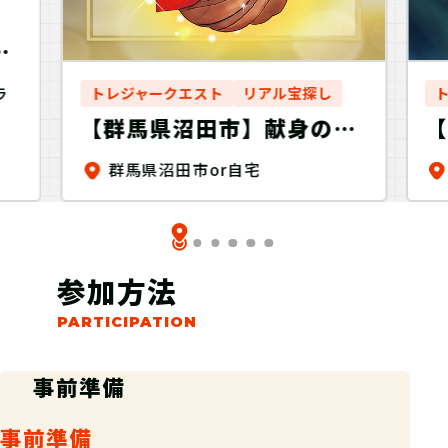
味
ラ
トレジャークエスト
リアル宝探し
【群馬県沼田市】献身のパ
ンを探せ！Discovery
豆
群馬県沼田市or自宅
参加方法
事前準備
事前準備