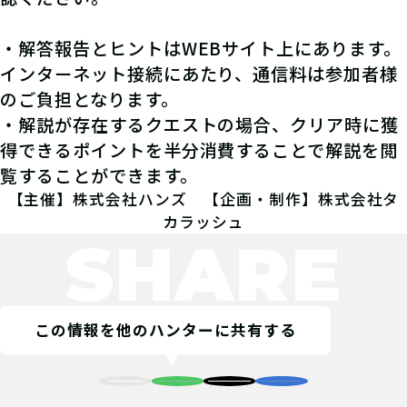
発見報告
5
18%
・解答報告とヒントはWEBサイト上にあります。
※発見報告にGPSを使用するクエストが一部存在します。
4
9%
インターネット接続にあたり、通信料は参加者様
3
55%
のご負担となります。
2
18%
・解説が存在するクエストの場合、クリア時に獲
1
0%
得できるポイントを半分消費することで解説を閲
てごたえ
ストーリー
ボリューム
覧することができます。
3.0
2.7
1.9
(9件)
(9件)
(9件)
【主催】株式会社ハンズ 【企画・制作】株式会社タ
カラッシュ
SHARE
キャダ
冒険者
RANK：A / Lv.96
この情報を他のハンターに共有する
4
2026-05-20
5/20(水)にクリア。謎解きに興味を持ってくれた
友だちと一緒に廻りました。今度からも誘ってみ