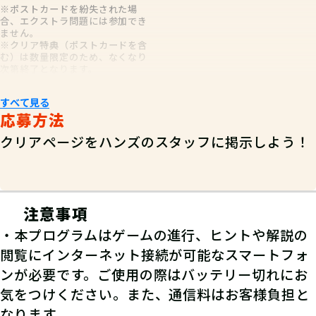
5
pt
ポイント
※ポストカードを紛失された場
RANK：A / Lv.96
合、エクストラ問題には参加でき
10
コイン
コイン
ません。
4
2026-05-20
※クリア特典（ポストカードを含
む）は数量限定のため、なくなり
7
pt
初日にクリア。最後の謎の簡単な単語を勘違いし
経験値
合計
次第終了となります。
て、1時間くらい悩んでしまいました。正解でき
て良かったです。
すべて見る
チャレンジパラメーター
応募方法
てごたえ
ストーリー
ボリューム
3
3
2
閃
体
知
+2
+2
+2
クリアページをハンズのスタッフに掲示しよう！
不適切なレビューを報告
調
+1
のとたっこ
注意事項
冒険者
発見報告
・本プログラムはゲームの進行、ヒントや解説の
RANK：A / Lv.89
閲覧にインターネット接続が可能なスマートフォ
5
2026-05-17
※発見報告にGPSを使用するクエストが一部存在します。
ンが必要です。ご使用の際はバッテリー切れにお
前回は大宮、今回は新宿店で参加。謎は易しめで
04
気をつけください。また、通信料はお客様負担と
すが、ハンズ店内を散策できて大変楽しめまし
なります。