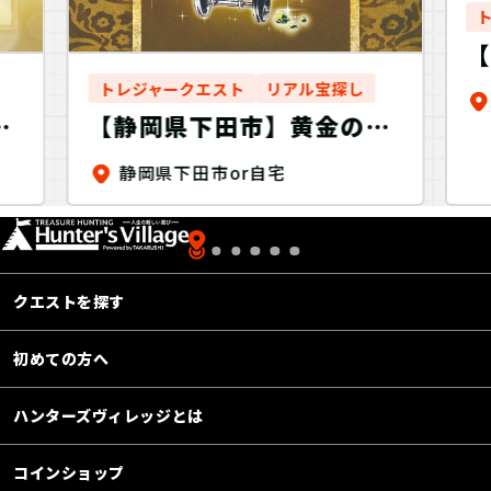
計
トレジャークエスト
リアル宝探し
力
【静岡県下田市】黄金の溶
岩を探せ！Discovery
静岡県下田市or自宅
クエストを探す
初めての方へ
ハンターズヴィレッジとは
コインショップ