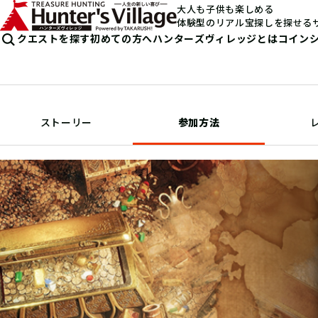
大人も子供も楽しめる
体験型のリアル宝探しを探せる
クエストを探す
初めての方へ
ハンターズヴィレッジとは
コイン
ストーリー
参加方法