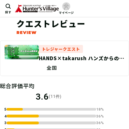
探す
マイページ
クエストレビュー
トレジャークエスト
HANDS×takarush ハンズからの挑
戦状（第一弾 Aコース）
全国
総合評価平均
3.6
(11件)
5
18%
4
36%
3
36%