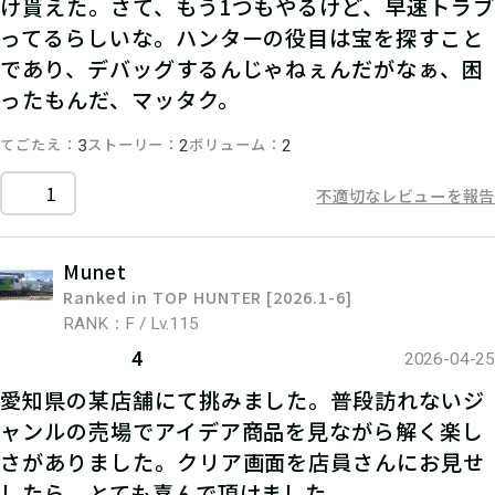
け貰えた。さて、もう1つもやるけど、早速トラブ
ってるらしいな。ハンターの役目は宝を探すこと
であり、デバッグするんじゃねぇんだがなぁ、困
ったもんだ、マッタク。
てごたえ
ストーリー
ボリューム
3
2
2
1
不適切なレビューを報告
Munet
Ranked in TOP HUNTER [2026.1-6]
RANK：F / Lv.115
4
2026-04-25
愛知県の某店舗にて挑みました。普段訪れないジ
ャンルの売場でアイデア商品を見ながら解く楽し
さがありました。クリア画面を店員さんにお見せ
したら、とても喜んで頂けました。