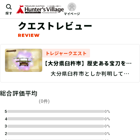
探す
マイページ
クエストレビュー
トレジャークエスト
【大分県臼杵市】歴史ある宝刀を探
せ！/捜索地点特定 Discovery
大分県臼杵市としか判明していな
い。
総合評価平均
(0件)
5
0%
4
0%
3
0%
2
0%