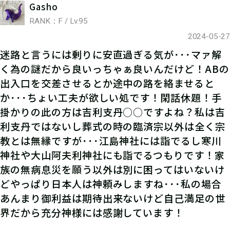
Gasho
RANK：F / Lv.95
2024-05-27
迷路と言うには剰りに安直過ぎる気が･･･マァ解
く為の謎だから良いっちゃぁ良いんだけど！ABの
出入口を交差させるとか途中の路を絡ませると
か･･･ちょい工夫が欲しい処です！閑話休題！手
掛かりの此の方は吉利支丹○○ですよね？私は吉
利支丹ではないし葬式の時の臨済宗以外は全く宗
教とは無縁ですが･･･江島神社には詣でるし寒川
神社や大山阿夫利神社にも詣でるつもりです！家
族の無病息災を願う以外は別に困ってはいないけ
どやっぱり日本人は神頼みしますね･･･私の場合
あんまり御利益は期待出来ないけど自己満足の世
界だから充分神様には感謝しています！