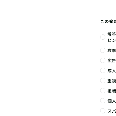
この発
解
ヒ
攻
広
成
重
極
個
ス