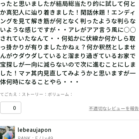
ったと思いましたが結局総当たり的に試して何と
か真犯人に辿り着きました！閑話休題！エンディ
ングを見て解き筋が何となく判ったような判らな
いような感じですが・・アレがアア言う風に○○
されていたなんて・・何処かに伏線か何かしら取
っ掛かりが有りましたかねぇ？何か釈然としませ
んがウダウダしていると溜まり過ぎているお家で
宝探しが一向に減らないので次に進むことにしま
した！マァ其内見直してみようかと思いますが一
体何時になることやら・・・
てごたえ
ストーリー
ボリューム
0
不適切なレビューを報告
lebeaujapon
RANK：F / Lv.49