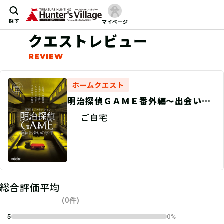
探す
マイページ
クエストレビュー
ホームクエスト
明治探偵ＧＡＭＥ番外編〜出会いの
事件〜 バーチャル謎解きプログラ
ご自宅
ム
総合評価平均
(0件)
5
0%