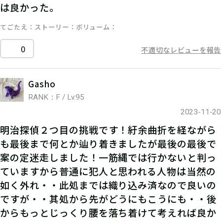
は良かった。
てごたえ
ストーリー
ボリューム
0
不適切なレビューを報告
Gasho
RANK：F / Lv.95
2023-11-20
明治探偵２つ目の挑戦です！紆余曲折を経ながら
も最後まで何とか辿り着きましたが最後の最後で
案の定迷走しました！一筋縄では行かないと判っ
ていますから普通に犯人と思われる人物は当然の
如く外れ・・此処までは織り込み済なので良いの
ですが・・其処から先がどうにもこうにも・・後
からもっとじっくり腰を落ち着けて考えれば良か