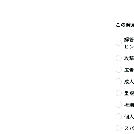
この発
解
ヒ
攻
広
成
重
極
個
ス