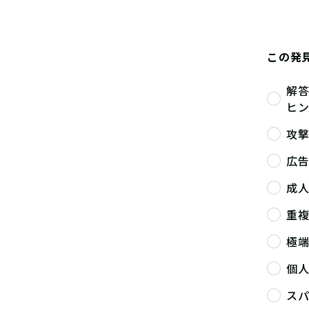
この発
解
ヒ
攻
広
成
重
極
個
ス