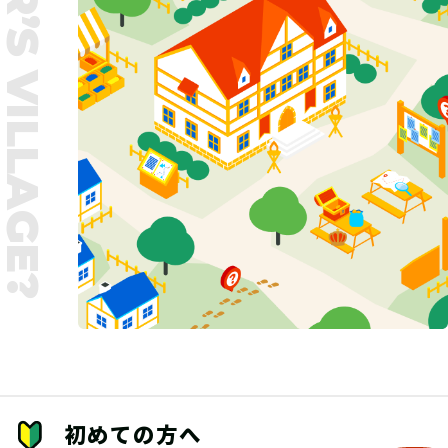
UNTER’S VILLAGE?
初めての方へ