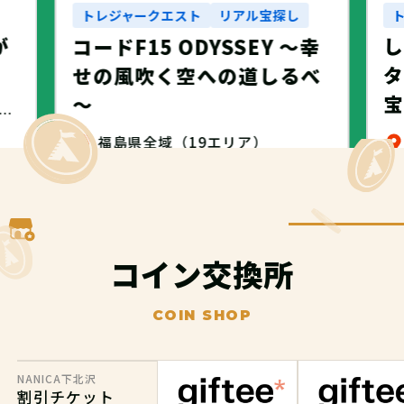
トレジャークエスト
リアル宝探し
が
コードF15 ODYSSEY ～幸
タ
せの風吹く空への道しるべ
～
・名古屋市・NANICA -NAGOYA-
福島県全域（19エリア）
無料
コイン交換所
COIN SHOP
NANICA下北沢
割引チケット