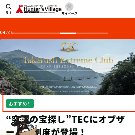
探す
マイページ
04
/
06
おすすめ！
“究極の宝探し”TECにオブザ
ーバー制度が登場！