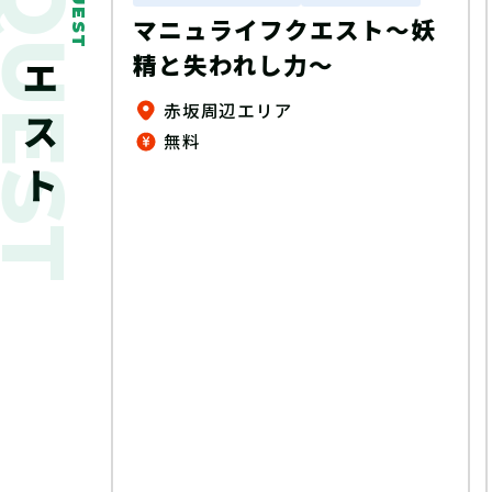
新着クエスト
QUEST
ート謎
マニュライフクエスト～妖
精と失われし力～
ゆめタウン、ゆめマート、ゆめテラス、 ゆめシティ、ゆめモール店内（一部店舗除く）
赤坂周辺エリア
無料