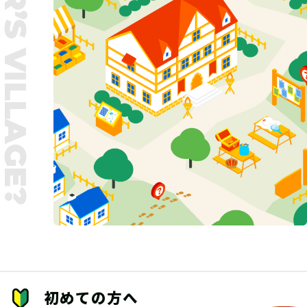
UNTER’S VILLAGE?
初めての方へ