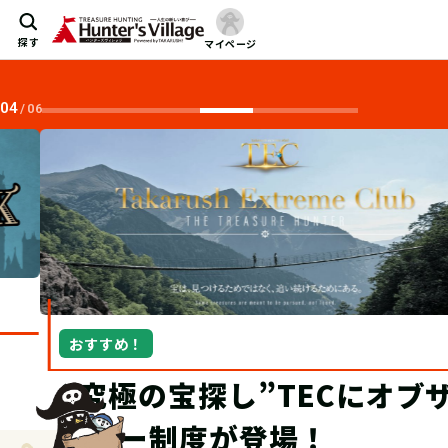
探す
マイページ
04
/
06
おすすめ！
“究極の宝探し”TECにオブザ
ーバー制度が登場！