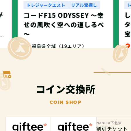
トレジャークエスト
リアル宝探し
が
コードF15 ODYSSEY ～幸
タ
せの風吹く空への道しるべ
～
・名古屋市・NANICA -NAGOYA-
福島県全域（19エリア）
無料
コイン交換所
COIN SHOP
NANICA下北沢
割引チケット