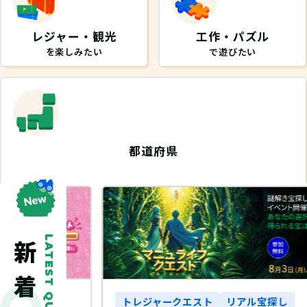
レジャー・観光
工作・パズル
を楽しみたい
で遊びたい
都道府県
から探したい
LATEST QUEST
探し
トレジャークエスト
リアル宝探し