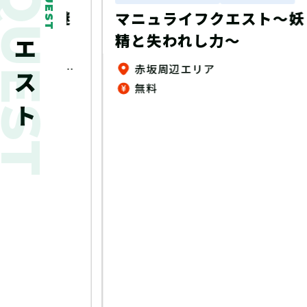
新着クエスト
QUEST
ート謎
マニュライフクエスト～妖
精と失われし力～
ゆめタウン、ゆめマート、ゆめテラス、 ゆめシティ、ゆめモール店内（一部店舗除く）
赤坂周辺エリア
無料