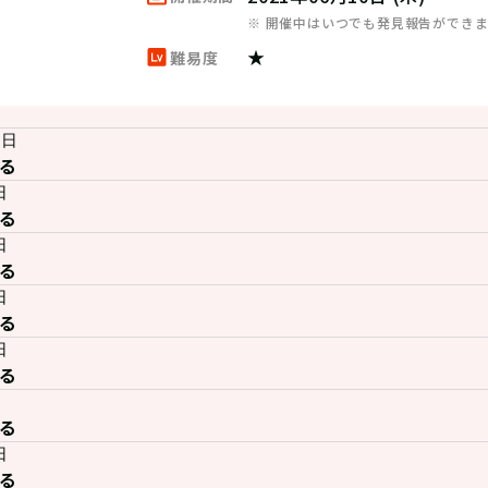
※ 開催中はいつでも発見報告ができ
★
難易度
8日
る
日
る
日
る
日
る
日
る
る
日
る