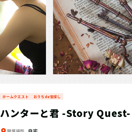
ホームクエスト
おうちde宝探し
ハンターと君 -Story Quest-
自宅
開催場所