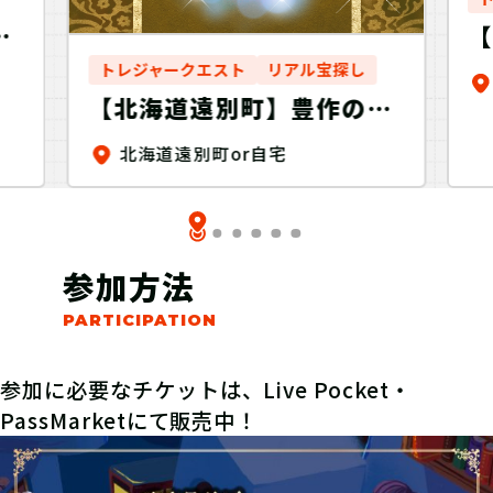
出
貝
トレジャークエスト
リアル宝探し
【北海道遠別町】豊作の酒
を探せ！Discovery
北海道遠別町or自宅
参加方法
参加に必要なチケットは、Live Pocket・
PassMarketにて販売中！