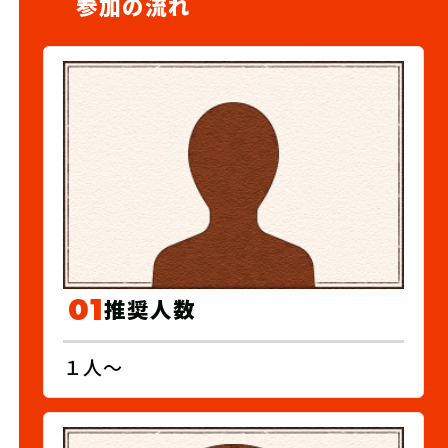
参加の流れ
01
推奨人数
１人～