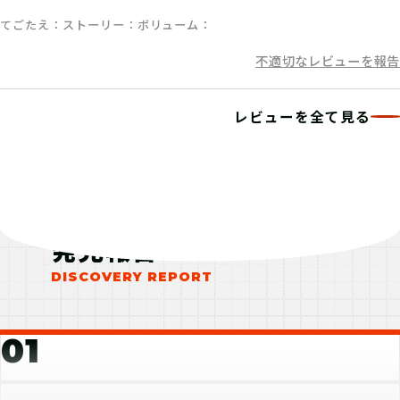
集めた情報をもとに最後の答えを導き
てごたえ
ストーリー
ボリューム
出す
不適切なレビューを報告
レビューを全て見る
08
5.ゲームクリア
見事全ての謎を解き明かし、受付で最
後のキーワードを報告すればゲームク
リア！
発見報告
01