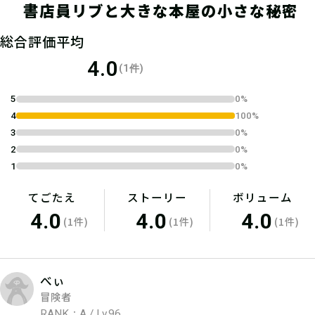
書店員リブと大きな本屋の小さな秘密
04
総合評価平均
1.チケットを購入
4.0
(1件)
Live Pocketで事前に参加日時を指定
5
0%
したチケットを購入する
4
100%
3
0%
2
0%
1
0%
05
2.参加キットを引き換える
てごたえ
ストーリー
ボリューム
4.0
4.0
4.0
参加時間になったら書泉グランデに行
(1件)
(1件)
(1件)
き、参加キットを 引き換える
べぃ
冒険者
RANK：A / Lv.96