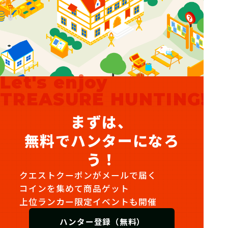
Let's enjoy
TREASURE HUNTING!
まずは、
無料でハンターになろ
う！
クエストクーポンがメールで届く
コインを集めて商品ゲット
上位ランカー限定イベントも開催
ハンター登録（無料）