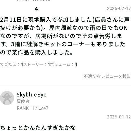
4
2026-02-17
2月11日に現地購入で参加しました(店員さんに声
掛けが必要かも)。屋内周遊なので雨の日でもOK
なのですが、居場所がないのでその点苦労しま
す。3階に謎解きキットのコーナーもありました
ので某作品を購入しました。
06
3.手がかりを集める
てごたえ
ストーリー
ボリューム
4
4
4
不適切なレビューを報告
店内を巡り、謎を解きつつ手がかりを
集める
SkyblueEye
冒険者
RANK：I / Lv.47
07
4.答えを導き出す
2026-01-12
ちょっとかんたんすぎたかな