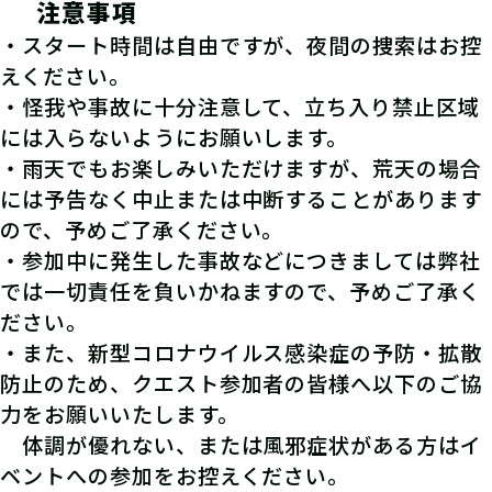
04
注意事項
・スタート時間は自由ですが、夜間の捜索はお控
４つの手がかりを順に解読し、「宝の
えください。
場所」を突き止めよう！
・怪我や事故に十分注意して、立ち入り禁止区域
には入らないようにお願いします。
・雨天でもお楽しみいただけますが、荒天の場合
には予告なく中止または中断することがあります
ので、予めご了承ください。
・参加中に発生した事故などにつきましては弊社
では一切責任を負いかねますので、予めご了承く
ださい。
・また、新型コロナウイルス感染症の予防・拡散
防止のため、クエスト参加者の皆様へ以下のご協
力をお願いいたします。
05
現地で宝を発見！
体調が優れない、または風邪症状がある方はイ
ベントへの参加をお控えください。