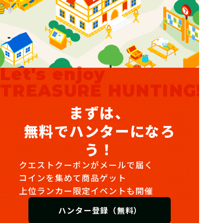
Let's enjoy
TREASURE HUNTING!
まずは、
無料でハンターになろ
う！
クエストクーポンがメールで届く
コインを集めて商品ゲット
上位ランカー限定イベントも開催
ハンター登録（無料）