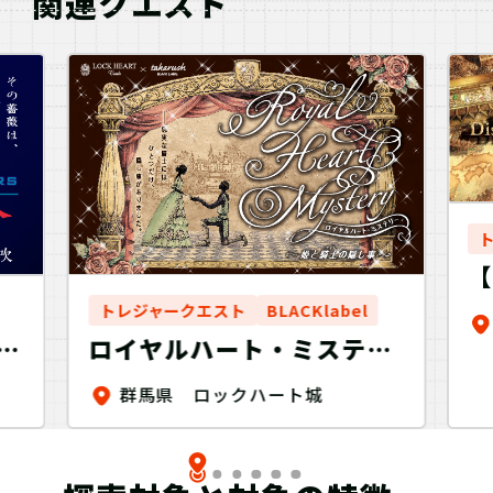
関連クエスト
ん
トレジャークエスト
BLACKlabel
ロイヤルハート・ミステリ
プロ
ー～姫と騎士の隠し事～
群馬県 ロックハート城