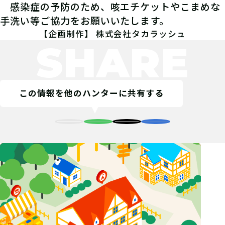
特定した場所に実際に捜索に行き、指
感染症の予防のため、咳エチケットやこまめな
定の「宝」を発見しよう！
手洗い等ご協力をお願いいたします。
【企画制作】 株式会社タカラッシュ
SHARE
06
ポイントを入手！
この情報を他のハンターに共有する
発見したら、必ず「その場で」発見報
告をしよう！現地から離れた場所で報
告した場合、発見とはならない事を覚
えておこう！