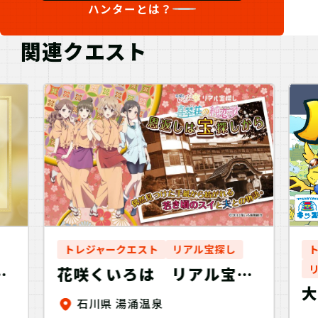
ハンターとは？
関連クエスト
トレジャークエスト
リアル宝探し
の
花咲くいろは リアル宝探
y
し 喜翆荘の純恋歌 恩返
石川県 湯涌温泉