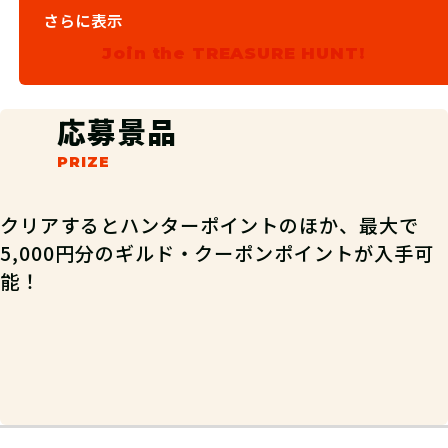
03
手がかりを入手！
さらに表示
Join the TREASURE HUNT!
「スタートキーワード」、次に「クエ
スト開始キーワード」を入力して最初
応募景品
の手がかりをもらおう。
クリアするとハンターポイントのほか、最大で
5,000円分のギルド・クーポンポイントが入手可
能！
宝の場所を特定！