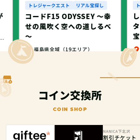
トレジャークエスト
リアル宝探し
が
コードF15 ODYSSEY ～幸
タ
せの風吹く空への道しるべ
～
・名古屋市・NANICA -NAGOYA-
福島県全域（19エリア）
無料
コイン交換所
COIN SHOP
NANICA下北沢
割引チケット