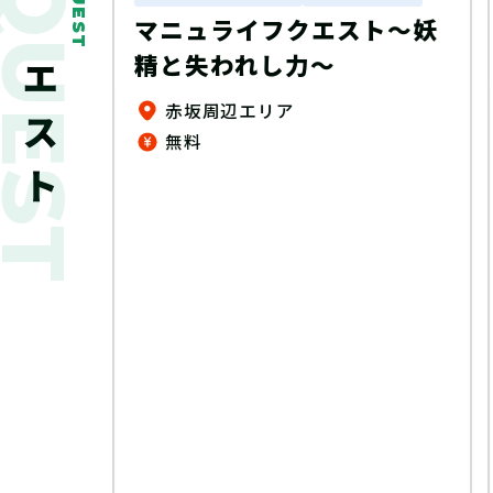
新着クエスト
QUEST
ート謎
マニュライフクエスト～妖
精と失われし力～
ゆめタウン、ゆめマート、ゆめテラス、 ゆめシティ、ゆめモール店内（一部店舗除く）
赤坂周辺エリア
無料