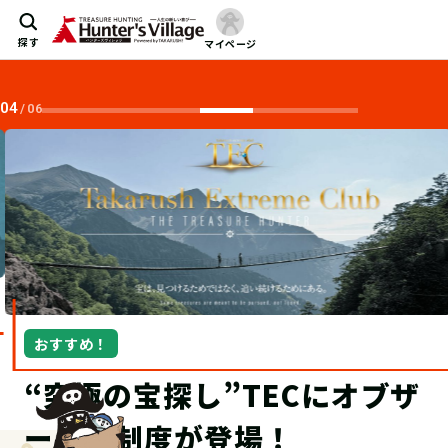
探す
マイページ
04
/
06
おすすめ！
“究極の宝探し”TECにオブザ
ーバー制度が登場！